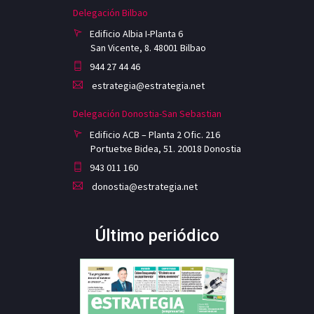
Delegación Bilbao
Edificio Albia I-Planta 6
San Vicente, 8. 48001 Bilbao
944 27 44 46
estrategia@estrategia.net
Delegación Donostia-San Sebastian
Edificio ACB – Planta 2 Ofic. 216
Portuetxe Bidea, 51. 20018 Donostia
943 011 160
donostia@estrategia.net
Último periódico