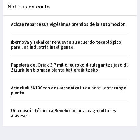
Noticias
en corto
Acicae reparte sus vigésimos premios de la automoción
Ibernova y Tekniker renuevan su acuerdo tecnológico
para una industria inteligente
Papelera del Oriak 3,7 milioi euroko dirulaguntza jaso du
Zizurkilen biomasa planta bat eraikitzeko
Acidekak %100ean deskarbonizatu du bere Lantarongo
planta
Una misión técnica a Benelux inspira a agricultores
alaveses