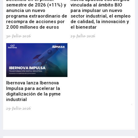
ad
semestre de 2026 (+11%) y
vinculada al ámbito BIO
En
anuncia un nuevo
para impulsar un nuevo
En
programa extraordinario de
sector industrial, el empleo
29-
recompra de acciones por
de calidad, la innovación y
2.000 millones de euros
el bienestar
30-Julio-2026
29-Julio-2026
Mi
nu
di
Ibernova lanza Ibernova
ma
Impulsa para acelerar la
in
digitalización de la pyme
mi
industrial
de
te
29-Julio-2026
el
29-