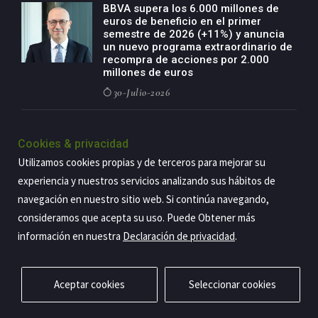
BBVA supera los 6.000 millones de
euros de beneficio en el primer
semestre de 2026 (+11%) y anuncia
un nuevo programa extraordinario de
recompra de acciones por 2.000
millones de euros
30-Julio-2026
BBVA acelera el crecimiento de su
negocio agro con un modelo global
Cookies & privacidad
de especialización presente en siete
Utilizamos cookies propias y de terceros para mejorar su
países
experiencia y nuestros servicios analizando sus hábitos de
29-Julio-2026
navegación en nuestro sitio web. Si continúa navegando,
consideramos que acepta su uso. Puede Obtener más
información en nuestra
Declaración de privacidad
.
Copyright@2026 Estrategia Empresarial
Privacidad
Aviso legal
Política de cookies
Contacto
RSS
Aceptar cookies
Seleccionar cookies