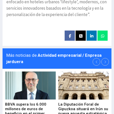
enfocado en hoteles urbanos ‘lifestyle’, modernos, con
servicios innovadores basados en la tecnología y en la
personalización de la experiencia del cliente”.
Más noticias de
Actividad empresarial / Enpresa
jarduera
e
BBVA supera los 6.000
La Diputación Foral de
En
millones de euros de
Gipuzkoa situará en Irún su
em
beneficio en el primer
nueva apuesta estratégica
de