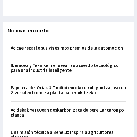
29-
Noticias
en corto
Acicae reparte sus vigésimos premios de la automoción
Ibernova y Tekniker renuevan su acuerdo tecnológico
para una industria inteligente
Papelera del Oriak 3,7 milioi euroko dirulaguntza jaso du
Zizurkilen biomasa planta bat eraikitzeko
Acidekak %100ean deskarbonizatu du bere Lantarongo
planta
Una misión técnica a Benelux inspira a agricultores