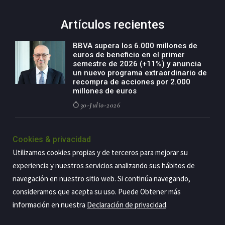
Artículos recientes
BBVA supera los 6.000 millones de
euros de beneficio en el primer
semestre de 2026 (+11%) y anuncia
un nuevo programa extraordinario de
recompra de acciones por 2.000
millones de euros
30-Julio-2026
BBVA acelera el crecimiento de su
negocio agro con un modelo global
Cookies & privacidad
de especialización presente en siete
Utilizamos cookies propias y de terceros para mejorar su
países
experiencia y nuestros servicios analizando sus hábitos de
29-Julio-2026
navegación en nuestro sitio web. Si continúa navegando,
consideramos que acepta su uso. Puede Obtener más
información en nuestra
Declaración de privacidad
.
Copyright@2026 Estrategia Empresarial