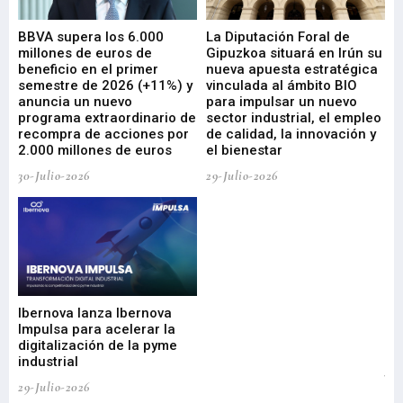
e
BBVA supera los 6.000
La Diputación Foral de
En
millones de euros de
Gipuzkoa situará en Irún su
em
beneficio en el primer
nueva apuesta estratégica
de
ad
semestre de 2026 (+11%) y
vinculada al ámbito BIO
En
anuncia un nuevo
para impulsar un nuevo
En
programa extraordinario de
sector industrial, el empleo
29-
recompra de acciones por
de calidad, la innovación y
2.000 millones de euros
el bienestar
30-Julio-2026
29-Julio-2026
Mi
nu
di
Ibernova lanza Ibernova
ma
Impulsa para acelerar la
in
digitalización de la pyme
mi
industrial
de
te
29-Julio-2026
el