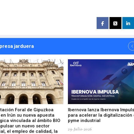
npresa jarduera
utación Foral de Gipuzkoa
Ibernova lanza Ibernova Impul
 en Irún su nueva apuesta
para acelerar la digitalización 
gica vinculada al ámbito BIO
pyme industrial
mpulsar un nuevo sector
29-Julio-2026
ial, el empleo de calidad, la