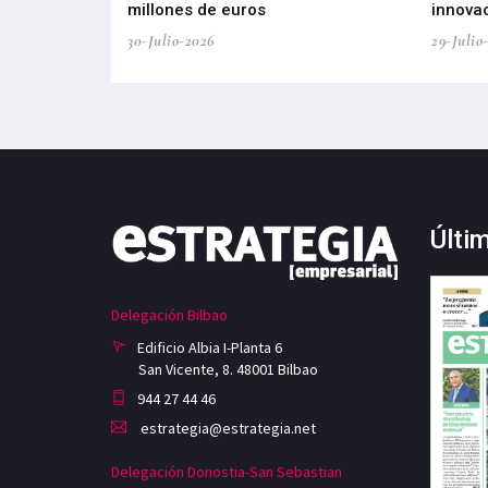
ricas del futuro
millones de euros
innovac
30-Julio-2026
29-Julio
Últi
Delegación Bilbao
Edificio Albia I-Planta 6
San Vicente, 8. 48001 Bilbao
944 27 44 46
estrategia@estrategia.net
Delegación Donostia-San Sebastian