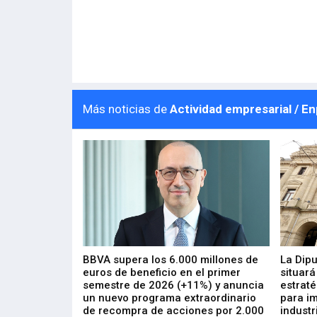
Más noticias de
Actividad empresarial / E
 los nuevos
BBVA supera los 6.000 millones de
La Dip
s de ZIV que, en
euros de beneficio en el primer
situará
de inversión
semestre de 2026 (+11%) y anuncia
estraté
, busca impulsar
un nuevo programa extraordinario
para i
 tecnología
de recompra de acciones por 2.000
industr