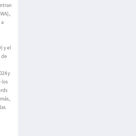
entran
IWA),
 a
 y el
n de
024 y
 los
ords
 más,
las