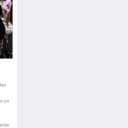
ntes
mo un
erias