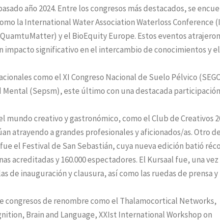
pasado año 2024. Entre los congresos más destacados, se encu
como la International Water Association Waterloss Conference (
QuamtuMatter) y el BioEquity Europe. Estos eventos atrajeron
impacto significativo en el intercambio de conocimientos y el
cionales como el XI Congreso Nacional de Suelo Pélvico (SEGO)
ud Mental (Sepsm), este último con una destacada participació
 el mundo creativo y gastronómico, como el Club de Creativos 2
n atrayendo a grandes profesionales y aficionados/as. Otro de
ue el Festival de San Sebastián, cuya nueva edición batió réc
onas acreditadas y 160.000 espectadores. El Kursaal fue, una vez
alas de inauguración y clausura, así como las ruedas de prensa y 
 de congresos de renombre como el Thalamocortical Networks,
nition, Brain and Language, XXIst International Workshop on