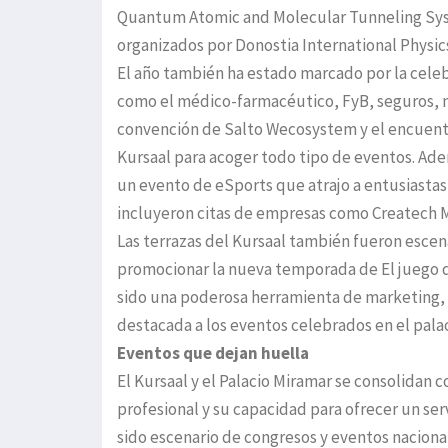
Quantum Atomic and Molecular Tunneling Sy
organizados por Donostia International Physics
El año también ha estado marcado por la cele
como el médico-farmacéutico, FyB, seguros, mo
convención de Salto Wecosystem y el encuentr
Kursaal para acoger todo tipo de eventos. Ade
un evento de eSports que atrajo a entusiastas 
incluyeron citas de empresas como Createch Med
Las terrazas del Kursaal también fueron escen
promocionar la nueva temporada de El juego d
sido una poderosa herramienta de marketing, 
destacada a los eventos celebrados en el palac
Eventos que dejan huella
El Kursaal y el Palacio Miramar se consolidan 
profesional y su capacidad para ofrecer un ser
sido escenario de congresos y eventos naciona