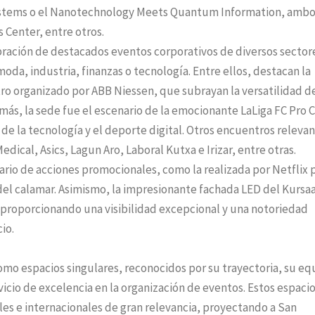
stems o el Nanotechnology Meets Quantum Information, amb
 Center, entre otros.
bración de destacados eventos corporativos de diversos sector
da, industria, finanzas o tecnología. Entre ellos, destacan la
o organizado por ABB Niessen, que subrayan la versatilidad d
más, la sede fue el escenario de la emocionante LaLiga FC Pro 
de la tecnología y el deporte digital. Otros encuentros releva
ical, Asics, Lagun Aro, Laboral Kutxa e Irizar, entre otras.
ario de acciones promocionales, como la realizada por Netflix 
el calamar. Asimismo, la impresionante fachada LED del Kursaa
proporcionando una visibilidad excepcional y una notoriedad
io.
como espacios singulares, reconocidos por su trayectoria, su eq
vicio de excelencia en la organización de eventos. Estos espaci
les e internacionales de gran relevancia, proyectando a San