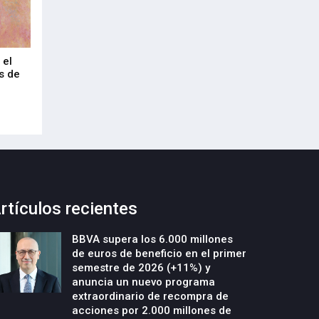
 el
Technarte celebra 20 años como
Euskalduna Bilbao
s de
foro internacional del arte digital en
industria congre
Bilbao
20-Julio-2026
20-Julio-2026
rtículos recientes
BBVA supera los 6.000 millones
de euros de beneficio en el primer
semestre de 2026 (+11%) y
anuncia un nuevo programa
extraordinario de recompra de
acciones por 2.000 millones de