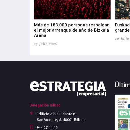
las muestras de
Más de 183.000 personas respaldan
Euskadi
el mejor arranque de año de Bizkaia
grandes
Arena
20-Julio
23-Julio-2026
Últi
Delegación Bilbao
Edificio Albia I-Planta 6
San Vicente, 8. 48001 Bilbao
944 27 44 46