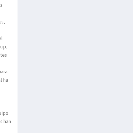
os
es,
el
Cup,
ntes
para
l ha
uipo
os han