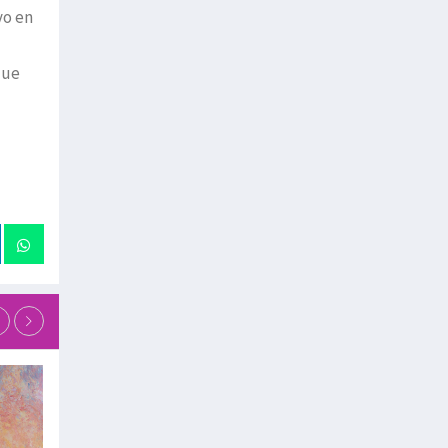
vo en
que