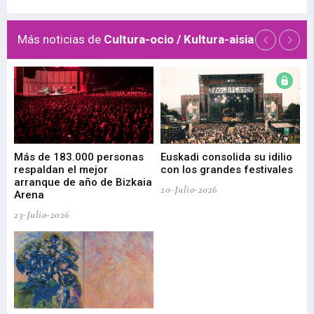
Más noticias de
Cultura-ocio / Kultura-aisia
 de
Más de 183.000 personas
Euskadi consolida su idilio
Te
respaldan el mejor
con los grandes festivales
co
arranque de año de Bizkaia
de
20-Julio-2026
Arena
20-
23-Julio-2026
Gu