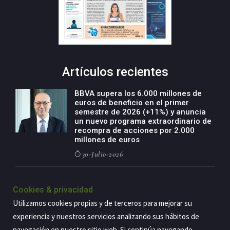
Artículos recientes
BBVA supera los 6.000 millones de
euros de beneficio en el primer
semestre de 2026 (+11%) y anuncia
un nuevo programa extraordinario de
recompra de acciones por 2.000
millones de euros
30-Julio-2026
BBVA acelera el crecimiento de su
negocio agro con un modelo global
Cookies & privacidad
de especialización presente en siete
Utilizamos cookies propias y de terceros para mejorar su
países
experiencia y nuestros servicios analizando sus hábitos de
29-Julio-2026
navegación en nuestro sitio web. Si continúa navegando,