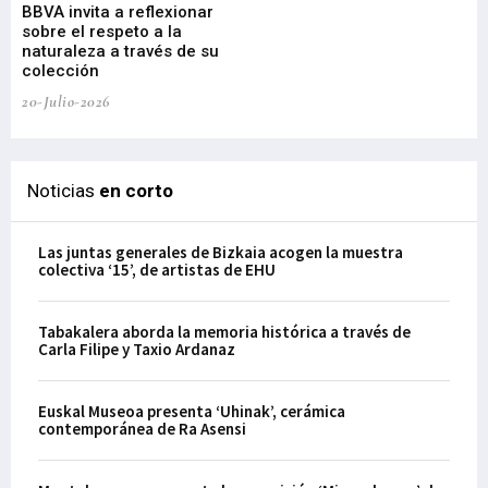
BBVA invita a reflexionar
mu
sobre el respeto a la
an
naturaleza a través de su
03-
colección
20-Julio-2026
Noticias
en corto
Las juntas generales de Bizkaia acogen la muestra
colectiva ‘15’, de artistas de EHU
Tabakalera aborda la memoria histórica a través de
Carla Filipe y Taxio Ardanaz
Euskal Museoa presenta ‘Uhinak’, cerámica
contemporánea de Ra Asensi