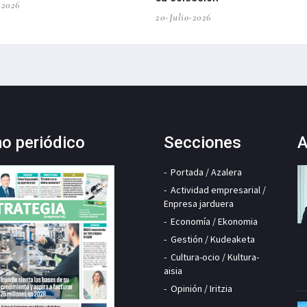
-2026
20-Julio-2026
mo periódico
Secciones
A
Portada / Azalera
Actividad empresarial /
Enpresa jarduera
Economía / Ekonomia
Gestión / Kudeaketa
Cultura-ocio / Kultura-
aisia
Opinión / Iritzia