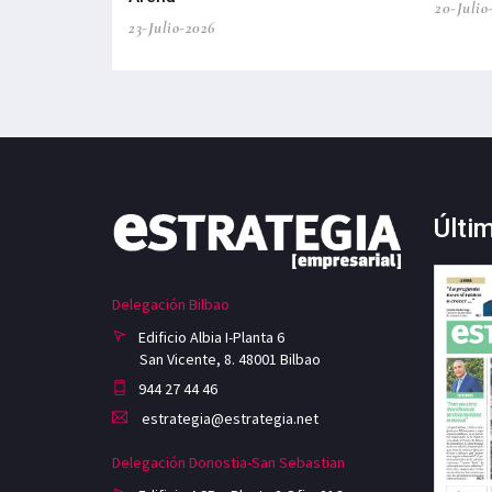
20-Julio
23-Julio-2026
Últi
Delegación Bilbao
Edificio Albia I-Planta 6
San Vicente, 8. 48001 Bilbao
944 27 44 46
estrategia@estrategia.net
Delegación Donostia-San Sebastian