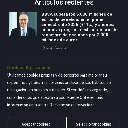
Artículos recientes
BBVA supera los 6.000 millones de
euros de beneficio en el primer
semestre de 2026 (+11%) y anuncia
un nuevo programa extraordinario de
recompra de acciones por 2.000
millones de euros
30-Julio-2026
BBVA acelera el crecimiento de su
negocio agro con un modelo global
Cookies & privacidad
de especialización presente en siete
Utilizamos cookies propias y de terceros para mejorar su
países
experiencia y nuestros servicios analizando sus hábitos de
29-Julio-2026
navegación en nuestro sitio web. Si continúa navegando,
consideramos que acepta su uso. Puede Obtener más
información en nuestra
Declaración de privacidad
.
Copyright@2026 Estrategia Empresarial
Privacidad
Aviso legal
Política de cookies
Contacto
RSS
Aceptar cookies
Seleccionar cookies