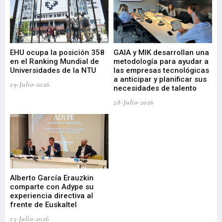
EHU ocupa la posición 358
GAIA y MIK desarrollan una
De
en el Ranking Mundial de
metodología para ayudar a
Fu
a
Universidades de la NTU
las empresas tecnológicas
nu
a anticipar y planificar sus
ac
29-Julio-2026
necesidades de talento
cr
de
28-Julio-2026
22-
Alberto García Erauzkin
comparte con Adype su
BI
experiencia directiva al
pr
frente de Euskaltel
en
23-Julio-2026
21-