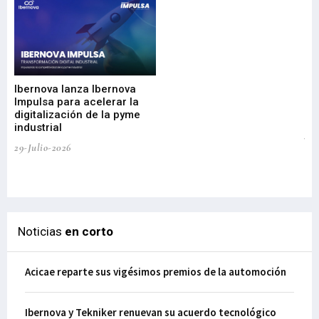
Mi
nu
di
Ibernova lanza Ibernova
ma
Impulsa para acelerar la
in
digitalización de la pyme
mi
industrial
de
te
29-Julio-2026
el
29-
Noticias
en corto
Acicae reparte sus vigésimos premios de la automoción
Ibernova y Tekniker renuevan su acuerdo tecnológico