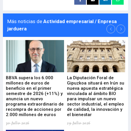
Más noticias de
Actividad empresarial / Enpresa
jarduera
e
BBVA supera los 6.000
La Diputación Foral de
En
millones de euros de
Gipuzkoa situará en Irún su
em
beneficio en el primer
nueva apuesta estratégica
de
ad
semestre de 2026 (+11%) y
vinculada al ámbito BIO
En
anuncia un nuevo
para impulsar un nuevo
En
programa extraordinario de
sector industrial, el empleo
29-
recompra de acciones por
de calidad, la innovación y
2.000 millones de euros
el bienestar
30-Julio-2026
29-Julio-2026