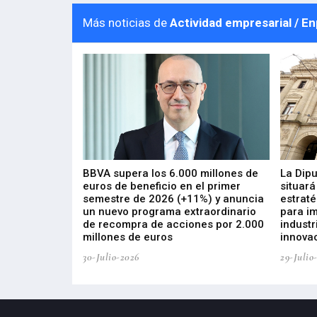
Más noticias de
Actividad empresarial / E
 los nuevos
BBVA supera los 6.000 millones de
La Dip
s de ZIV que, en
euros de beneficio en el primer
situará
de inversión
semestre de 2026 (+11%) y anuncia
estraté
, busca impulsar
un nuevo programa extraordinario
para i
 tecnología
de recompra de acciones por 2.000
industr
ricas del futuro
millones de euros
innovac
30-Julio-2026
29-Julio