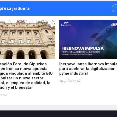
npresa jarduera
utación Foral de Gipuzkoa
Ibernova lanza Ibernova Impul
 en Irún su nueva apuesta
para acelerar la digitalización 
gica vinculada al ámbito BIO
pyme industrial
mpulsar un nuevo sector
29-Julio-2026
ial, el empleo de calidad, la
ión y el bienestar
-2026