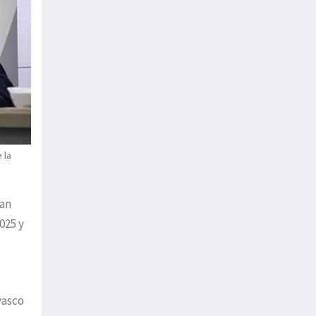
 la
han
025 y
vasco