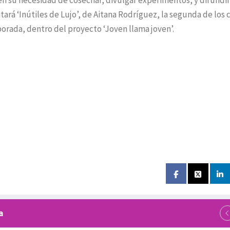
ó en su necesidad de cosechar, divulgar experimentos, y difundir
rá ‘Inútiles de Lujo’, de Aitana Rodríguez, la segunda de los 
porada, dentro del proyecto ‘Joven llama joven’.
a