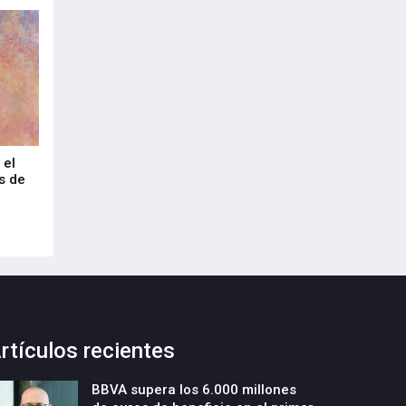
 el
Technarte celebra 20 años como
Euskalduna Bilbao
s de
foro internacional del arte digital en
industria congre
Bilbao
20-Julio-2026
20-Julio-2026
rtículos recientes
BBVA supera los 6.000 millones