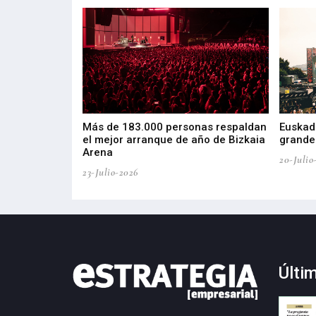
las muestras de
Más de 183.000 personas respaldan
Euskadi
el mejor arranque de año de Bizkaia
grandes
Arena
20-Julio
23-Julio-2026
Últi