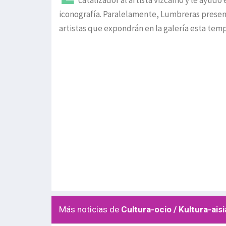
catalizador al artista vizcaíno y le ayud
iconografía. Paralelamente, Lumbreras presenta
artistas que expondrán en la galería esta tem
Más noticias de
Cultura-ocio / Kultura-aisi