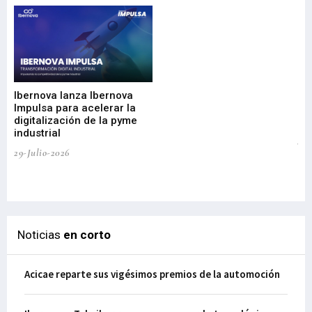
Mi
nu
di
Ibernova lanza Ibernova
ma
Impulsa para acelerar la
in
digitalización de la pyme
mi
industrial
de
te
29-Julio-2026
el
29-
Noticias
en corto
Acicae reparte sus vigésimos premios de la automoción