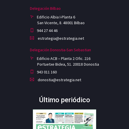
Delegación Bilbao
Edificio Albia I-Planta 6
San Vicente, 8. 48001 Bilbao
944 27 44 46
estrategia@estrategia.net
Delegación Donostia-San Sebastian
Edificio ACB – Planta 2 Ofic. 216
Portuetxe Bidea, 51. 20018 Donostia
943 011 160
donostia@estrategia.net
Último periódico