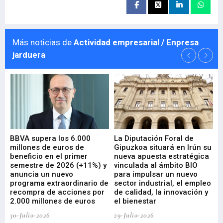
Más noticias de
Actividad empresarial / Enpresa
jarduera
e
BBVA supera los 6.000
La Diputación Foral de
En
millones de euros de
Gipuzkoa situará en Irún su
em
beneficio en el primer
nueva apuesta estratégica
de
ad
semestre de 2026 (+11%) y
vinculada al ámbito BIO
En
anuncia un nuevo
para impulsar un nuevo
En
programa extraordinario de
sector industrial, el empleo
29-
recompra de acciones por
de calidad, la innovación y
2.000 millones de euros
el bienestar
30-Julio-2026
29-Julio-2026