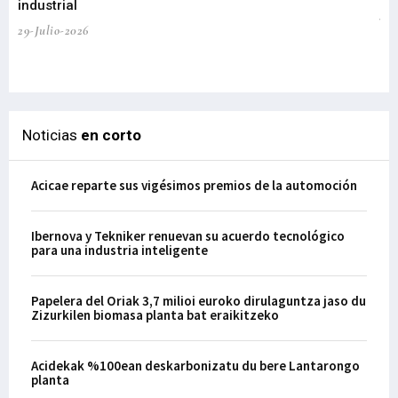
industrial
de
te
29-Julio-2026
el
29-
Noticias
en corto
Acicae reparte sus vigésimos premios de la automoción
Ibernova y Tekniker renuevan su acuerdo tecnológico
para una industria inteligente
Papelera del Oriak 3,7 milioi euroko dirulaguntza jaso du
Zizurkilen biomasa planta bat eraikitzeko
Acidekak %100ean deskarbonizatu du bere Lantarongo
planta