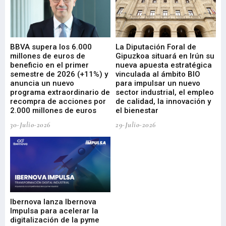
e
BBVA supera los 6.000
La Diputación Foral de
En
millones de euros de
Gipuzkoa situará en Irún su
em
beneficio en el primer
nueva apuesta estratégica
de
ad
semestre de 2026 (+11%) y
vinculada al ámbito BIO
En
anuncia un nuevo
para impulsar un nuevo
En
programa extraordinario de
sector industrial, el empleo
29-
recompra de acciones por
de calidad, la innovación y
2.000 millones de euros
el bienestar
30-Julio-2026
29-Julio-2026
Mi
nu
di
Ibernova lanza Ibernova
ma
Impulsa para acelerar la
in
digitalización de la pyme
mi