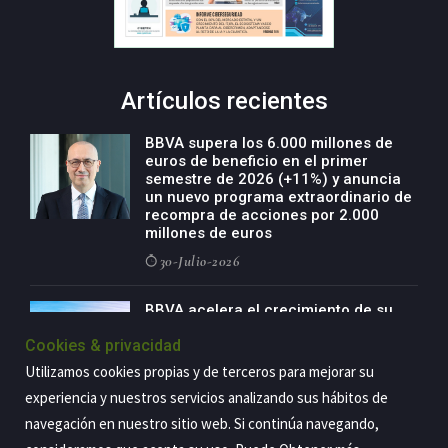
Artículos recientes
BBVA supera los 6.000 millones de
euros de beneficio en el primer
semestre de 2026 (+11%) y anuncia
un nuevo programa extraordinario de
recompra de acciones por 2.000
millones de euros
30-Julio-2026
BBVA acelera el crecimiento de su
negocio agro con un modelo global
Cookies & privacidad
de especialización presente en siete
países
Utilizamos cookies propias y de terceros para mejorar su
29-Julio-2026
experiencia y nuestros servicios analizando sus hábitos de
navegación en nuestro sitio web. Si continúa navegando,