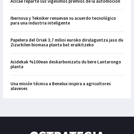
Acicae reparte sus vigésimos premios de la automoción
Ibernova y Tekniker renuevan su acuerdo tecnológico
para una industria inteligente
Papelera del Oriak 3,7 milioi euroko dirulaguntza jaso du
Zizurkilen biomasa planta bat eraikitzeko
Acidekak %100ean deskarbonizatu du bere Lantarongo
planta
Una misión técnica a Benelux inspira a agricultores
alaveses