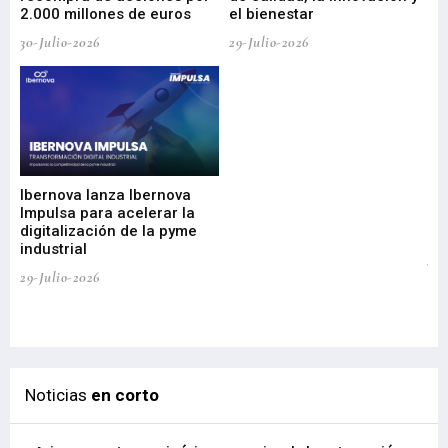
2.000 millones de euros
el bienestar
30-Julio-2026
29-Julio-2026
Mi
nu
di
Ibernova lanza Ibernova
ma
Impulsa para acelerar la
in
digitalización de la pyme
mi
industrial
de
te
29-Julio-2026
el
29-
Noticias
en corto