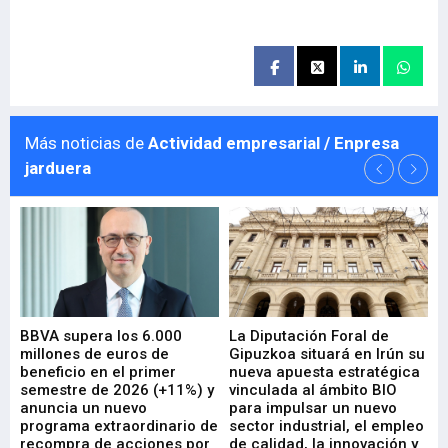
Más noticias de
Actividad empresarial / Enpresa
jarduera
e
BBVA supera los 6.000
La Diputación Foral de
En
millones de euros de
Gipuzkoa situará en Irún su
em
beneficio en el primer
nueva apuesta estratégica
de
ad
semestre de 2026 (+11%) y
vinculada al ámbito BIO
En
anuncia un nuevo
para impulsar un nuevo
En
programa extraordinario de
sector industrial, el empleo
29-
recompra de acciones por
de calidad, la innovación y