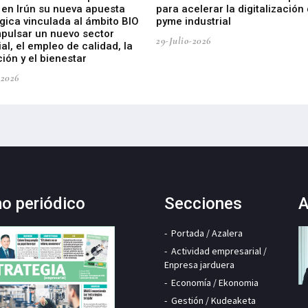
 en Irún su nueva apuesta
para acelerar la digitalización 
gica vinculada al ámbito BIO
pyme industrial
mpulsar un nuevo sector
29-Julio-2026
ial, el empleo de calidad, la
ión y el bienestar
-2026
mo periódico
Secciones
A
Portada / Azalera
Actividad empresarial /
Enpresa jarduera
Economía / Ekonomia
Gestión / Kudeaketa