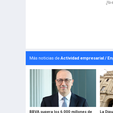
¿Ya 
Más noticias de
Actividad empresarial / E
 los nuevos
BBVA supera los 6.000 millones de
La Dip