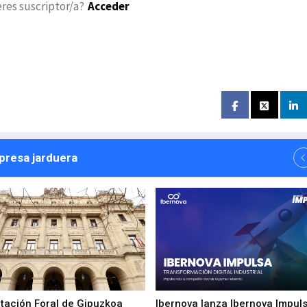
eres suscriptor/a?
Acceder
npresa jarduera
utación Foral de Gipuzkoa
Ibernova lanza Ibernova Impul