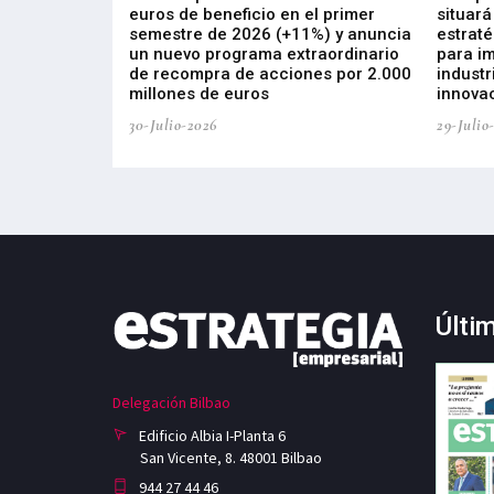
s de ZIV que, en
euros de beneficio en el primer
situará
de inversión
semestre de 2026 (+11%) y anuncia
estraté
, busca impulsar
un nuevo programa extraordinario
para i
 tecnología
de recompra de acciones por 2.000
industr
ricas del futuro
millones de euros
innovac
30-Julio-2026
29-Julio
Últi
Delegación Bilbao
Edificio Albia I-Planta 6
San Vicente, 8. 48001 Bilbao
944 27 44 46