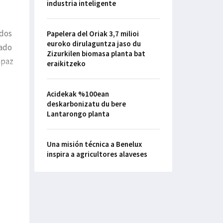
industria inteligente
ados
Papelera del Oriak 3,7 milioi
euroko dirulaguntza jaso du
tado
Zizurkilen biomasa planta bat
apaz
eraikitzeko
Acidekak %100ean
deskarbonizatu du bere
Lantarongo planta
Una misión técnica a Benelux
inspira a agricultores alaveses