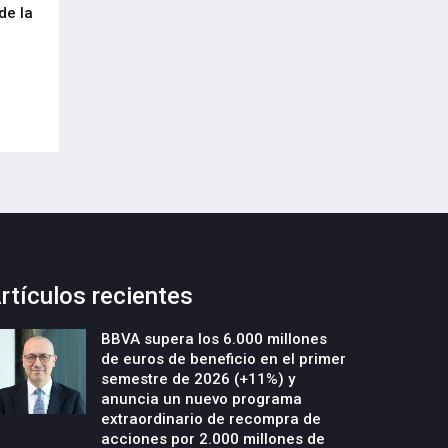
de la
cumplimiento del Reglamento
centenar de inte
Europeo de Envases y Residuos de
garantizar la con
Envases (PPWR)
29-Julio-2026
29-Julio-2026
rtículos recientes
BBVA supera los 6.000 millones
de euros de beneficio en el primer
semestre de 2026 (+11%) y
anuncia un nuevo programa
extraordinario de recompra de
acciones por 2.000 millones de