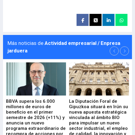
Más noticias de
Actividad empresarial / Enpresa
jarduera
e
BBVA supera los 6.000
La Diputación Foral de
En
millones de euros de
Gipuzkoa situará en Irún su
em
beneficio en el primer
nueva apuesta estratégica
de
ad
semestre de 2026 (+11%) y
vinculada al ámbito BIO
En
anuncia un nuevo
para impulsar un nuevo
En
programa extraordinario de
sector industrial, el empleo
29-
recompra de acciones por
de calidad, la innovación y