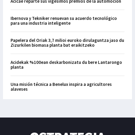
Acicae reparte sus vigésimos premios de la automoción
Ibernova y Tekniker renuevan su acuerdo tecnológico
para una industria inteligente
Papelera del Oriak 3,7 milioi euroko dirulaguntza jaso du
Zizurkilen biomasa planta bat eraikitzeko
Acidekak %100ean deskarbonizatu du bere Lantarongo
planta
Una misión técnica a Benelux inspira a agricultores
alaveses