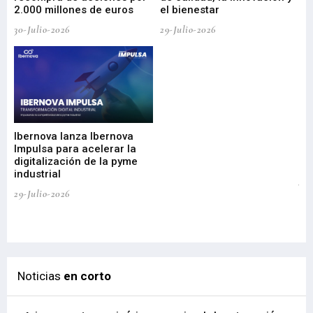
2.000 millones de euros
el bienestar
30-Julio-2026
29-Julio-2026
Mi
nu
di
Ibernova lanza Ibernova
ma
Impulsa para acelerar la
in
digitalización de la pyme
mi
industrial
de
te
29-Julio-2026
el
29-
Noticias
en corto