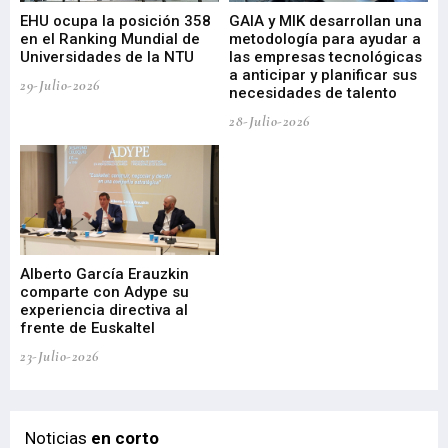
EHU ocupa la posición 358
GAIA y MIK desarrollan una
De
en el Ranking Mundial de
metodología para ayudar a
Fu
a
Universidades de la NTU
las empresas tecnológicas
nu
a anticipar y planificar sus
ac
29-Julio-2026
necesidades de talento
cr
de
28-Julio-2026
22-
Alberto García Erauzkin
comparte con Adype su
BI
experiencia directiva al
pr
frente de Euskaltel
en
23-Julio-2026
21-
Noticias
en corto