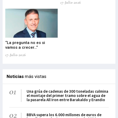
17-Julio-2026
“La pregunta no es si
“E
vamos a crecer…”
PP
17-Julio-2026
02-
Noticias
más vistas
01
Una grúa de cadenas de 300 toneladas culmina
el montaje del primer tramo sobre el agua de
la pasarela All Iron entre Barakaldo y Erandio
02
BBVA supera los 6.000 millones de euros de