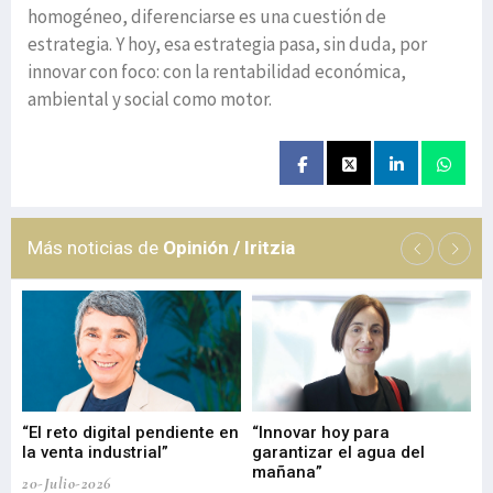
homogéneo, diferenciarse es una cuestión de
estrategia. Y hoy, esa estrategia pasa, sin duda, por
innovar con foco: con la rentabilidad económica,
ambiental y social como motor.
Más noticias de
Opinión / Iritzia
“El reto digital pendiente en
“Innovar hoy para
“L
o
la venta industrial”
garantizar el agua del
ob
mañana”
20-Julio-2026
17-