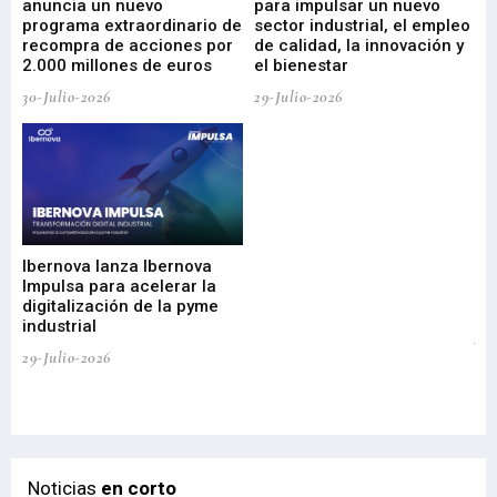
anuncia un nuevo
para impulsar un nuevo
En
programa extraordinario de
sector industrial, el empleo
29-
recompra de acciones por
de calidad, la innovación y
2.000 millones de euros
el bienestar
30-Julio-2026
29-Julio-2026
Mi
nu
di
Ibernova lanza Ibernova
ma
Impulsa para acelerar la
in
digitalización de la pyme
mi
industrial
de
te
29-Julio-2026
el
29-
Noticias
en corto