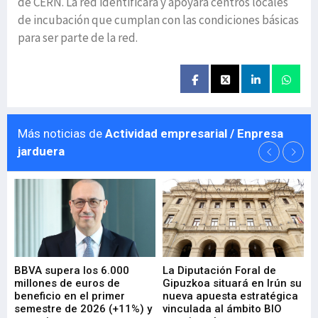
de CERN. La red identificará y apoyará centros locales
de incubación que cumplan con las condiciones básicas
para ser parte de la red.
Más noticias de
Actividad empresarial / Enpresa
jarduera
e
BBVA supera los 6.000
La Diputación Foral de
En
millones de euros de
Gipuzkoa situará en Irún su
em
beneficio en el primer
nueva apuesta estratégica
de
ad
semestre de 2026 (+11%) y
vinculada al ámbito BIO
En