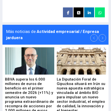
Más noticias de
Actividad empresarial / Enpresa
jarduera
e
BBVA supera los 6.000
La Diputación Foral de
En
millones de euros de
Gipuzkoa situará en Irún su
em
beneficio en el primer
nueva apuesta estratégica
de
ad
semestre de 2026 (+11%) y
vinculada al ámbito BIO
En
anuncia un nuevo
para impulsar un nuevo
En
programa extraordinario de
sector industrial, el empleo
29-
recompra de acciones por
de calidad, la innovación y
2.000 millones de euros
el bienestar