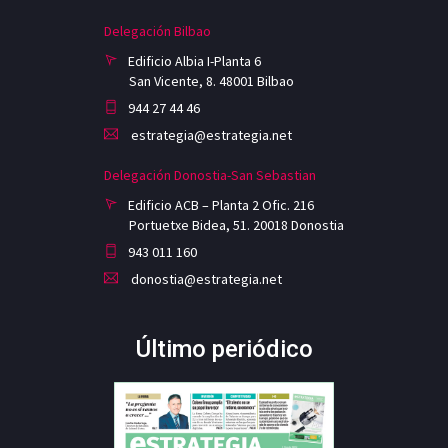
Delegación Bilbao
Edificio Albia I-Planta 6
San Vicente, 8. 48001 Bilbao
944 27 44 46
estrategia@estrategia.net
Delegación Donostia-San Sebastian
Edificio ACB – Planta 2 Ofic. 216
Portuetxe Bidea, 51. 20018 Donostia
943 011 160
donostia@estrategia.net
Último periódico