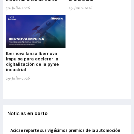
30-Julio-2026
29-Julio-2026
Mi
nu
di
Ibernova lanza Ibernova
ma
Impulsa para acelerar la
in
digitalización de la pyme
mi
industrial
de
te
29-Julio-2026
el
29-
Noticias
en corto
Acicae reparte sus vigésimos premios de la automoción