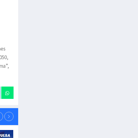
nes
050,
ma”,