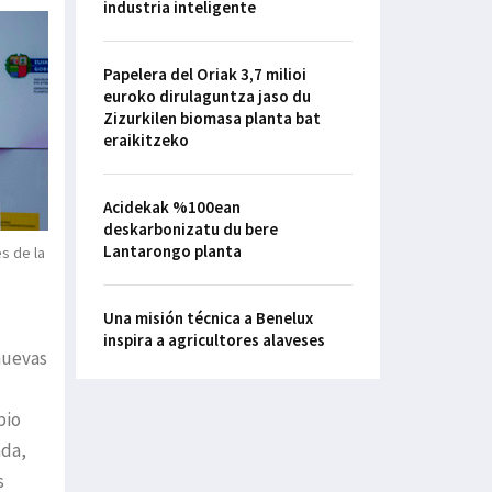
industria inteligente
Papelera del Oriak 3,7 milioi
euroko dirulaguntza jaso du
Zizurkilen biomasa planta bat
eraikitzeko
Acidekak %100ean
deskarbonizatu du bere
Lantarongo planta
es de la
Una misión técnica a Benelux
inspira a agricultores alaveses
 nuevas
bio
ada,
s