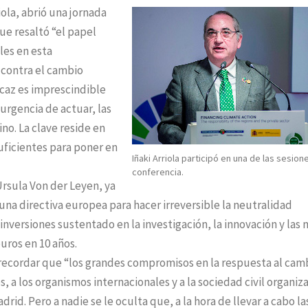
ola, abrió una jornada
ue resaltó “el papel
ales en esta
 contra el cambio
icaz es imprescindible
 urgencia de actuar, las
ino. La clave reside en
uficientes para poner en
Iñaki Arriola participó en una de las sesion
conferencia.
rsula Von der Leyen, ya
na directiva europea para hacer irreversible la neutralidad
nversiones sustentado en la investigación, la innovación y las
uros en 10 años.
l recordar que “los grandes compromisos en la respuesta al cam
, a los organismos internacionales y a la sociedad civil organiz
id. Pero a nadie se le oculta que, a la hora de llevar a cabo la