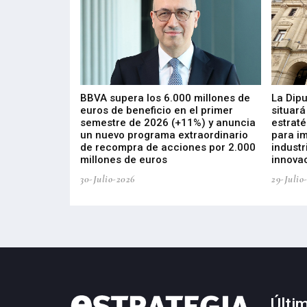
 los nuevos
BBVA supera los 6.000 millones de
La Dip
s de ZIV que, en
euros de beneficio en el primer
situará
de inversión
semestre de 2026 (+11%) y anuncia
estraté
, busca impulsar
un nuevo programa extraordinario
para i
 tecnología
de recompra de acciones por 2.000
industr
ricas del futuro
millones de euros
innovac
30-Julio-2026
29-Julio
Últi