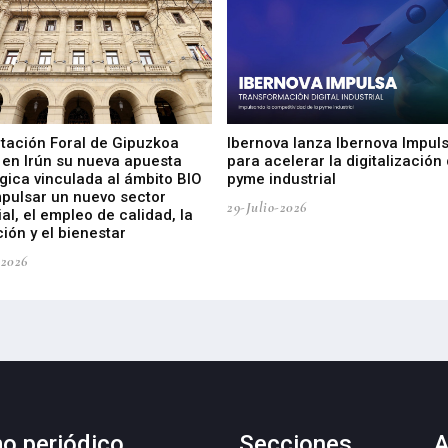
utación Foral de Gipuzkoa
Ibernova lanza Ibernova Impul
 en Irún su nueva apuesta
para acelerar la digitalización 
gica vinculada al ámbito BIO
pyme industrial
mpulsar un nuevo sector
29-Julio-2026
ial, el empleo de calidad, la
ión y el bienestar
-2026
mo periódico
Secciones
A