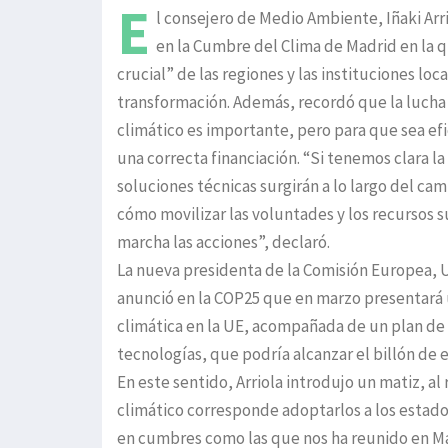
E
l consejero de Medio Ambiente, Iñaki Arri
en la Cumbre del Clima de Madrid en la q
crucial” de las regiones y las instituciones loc
transformación. Además, recordó que la lucha
climático es importante, pero para que sea ef
una correcta financiación. “Si tenemos clara la
soluciones técnicas surgirán a lo largo del cam
cómo movilizar las voluntades y los recursos s
marcha las acciones”, declaró.
La nueva presidenta de la Comisión Europea, U
anunció en la COP25 que en marzo presentará u
climática en la UE, acompañada de un plan de i
tecnologías, que podría alcanzar el billón de e
En este sentido, Arriola introdujo un matiz, a
climático corresponde adoptarlos a los estados
en cumbres como las que nos ha reunido en Madr