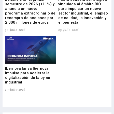
ad
semestre de 2026 (+11%) y
vinculada al ámbito BIO
En
anuncia un nuevo
para impulsar un nuevo
En
programa extraordinario de
sector industrial, el empleo
29-
recompra de acciones por
de calidad, la innovación y
2.000 millones de euros
el bienestar
30-Julio-2026
29-Julio-2026
Mi
nu
di
Ibernova lanza Ibernova
ma
Impulsa para acelerar la
in
digitalización de la pyme
mi
industrial
de
te
29-Julio-2026
el
29-