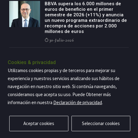
BBVA supera los 6.000 millones de
euros de beneficio en el primer
semestre de 2026 (+11%) y anuncia
un nuevo programa extraordinario de
recompra de acciones por 2.000
millones de euros
30-Julio-2026
BBVA acelera el crecimiento de su
negocio agro con un modelo global
Cookies & privacidad
de especialización presente en siete
Utilizamos cookies propias y de terceros para mejorar su
países
experiencia y nuestros servicios analizando sus hábitos de
29-Julio-2026
navegación en nuestro sitio web. Si continúa navegando,
consideramos que acepta su uso. Puede Obtener más
información en nuestra
Declaración de privacidad
.
Copyright@2026 Estrategia Empresarial
Privacidad
Aviso legal
Política de cookies
Contacto
RSS
Aceptar cookies
Seleccionar cookies