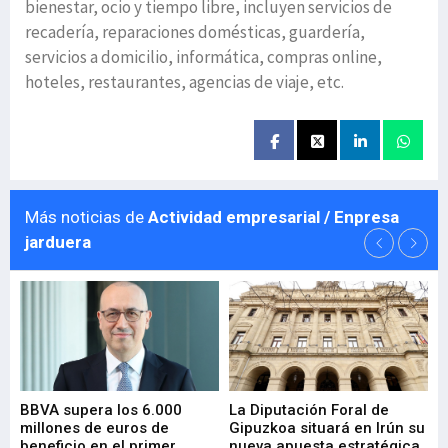
bienestar, ocio y tiempo libre, incluyen servicios de
recadería, reparaciones domésticas, guardería,
servicios a domicilio, informática, compras online,
hoteles, restaurantes, agencias de viaje, etc.
Más noticias de
Actividad empresarial / Enpresa
jarduera
e
BBVA supera los 6.000
La Diputación Foral de
En
millones de euros de
Gipuzkoa situará en Irún su
em
beneficio en el primer
nueva apuesta estratégica
de