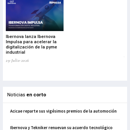
Mi
nu
di
Ibernova lanza Ibernova
ma
Impulsa para acelerar la
in
digitalización de la pyme
mi
industrial
de
te
29-Julio-2026
el
29-
Noticias
en corto
Acicae reparte sus vigésimos premios de la automoción
Ibernova y Tekniker renuevan su acuerdo tecnológico