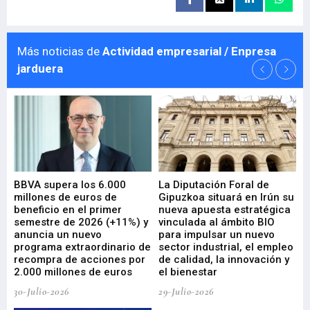
Más noticias de
Actividad empresarial / Enpresa
jarduera
e
BBVA supera los 6.000
La Diputación Foral de
En
millones de euros de
Gipuzkoa situará en Irún su
em
beneficio en el primer
nueva apuesta estratégica
de
ad
semestre de 2026 (+11%) y
vinculada al ámbito BIO
En
anuncia un nuevo
para impulsar un nuevo
En
programa extraordinario de
sector industrial, el empleo
29-
recompra de acciones por
de calidad, la innovación y
2.000 millones de euros
el bienestar
30-Julio-2026
29-Julio-2026