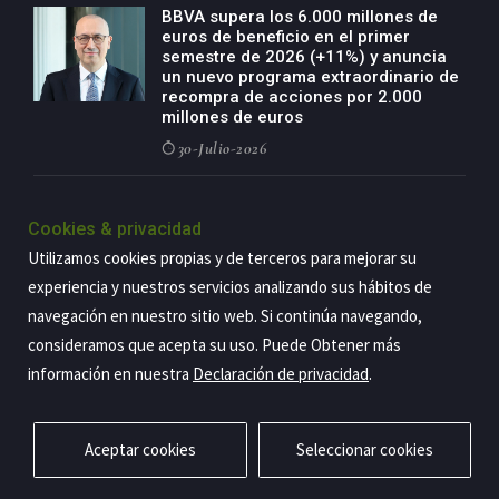
BBVA supera los 6.000 millones de
euros de beneficio en el primer
semestre de 2026 (+11%) y anuncia
un nuevo programa extraordinario de
recompra de acciones por 2.000
millones de euros
30-Julio-2026
BBVA acelera el crecimiento de su
negocio agro con un modelo global
Cookies & privacidad
de especialización presente en siete
Utilizamos cookies propias y de terceros para mejorar su
países
experiencia y nuestros servicios analizando sus hábitos de
29-Julio-2026
navegación en nuestro sitio web. Si continúa navegando,
consideramos que acepta su uso. Puede Obtener más
información en nuestra
Declaración de privacidad
.
Copyright@2026 Estrategia Empresarial
Privacidad
Aviso legal
Política de cookies
Contacto
RSS
Aceptar cookies
Seleccionar cookies