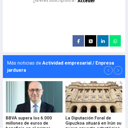
Acceder
Más noticias de
Actividad empresarial / Enpresa
jarduera
e
BBVA supera los 6.000
La Diputación Foral de
En
millones de euros de
Gipuzkoa situará en Irún su
em