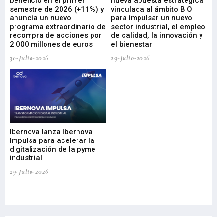
beneficio en el primer
nueva apuesta estratégica
de
ad
semestre de 2026 (+11%) y
vinculada al ámbito BIO
En
anuncia un nuevo
para impulsar un nuevo
En
programa extraordinario de
sector industrial, el empleo
29-
recompra de acciones por
de calidad, la innovación y
2.000 millones de euros
el bienestar
30-Julio-2026
29-Julio-2026
Mi
nu
di
Ibernova lanza Ibernova
ma
Impulsa para acelerar la
in
digitalización de la pyme
mi
industrial
de
te
29-Julio-2026
el
29-