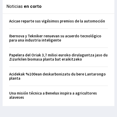
Noticias
en corto
Acicae reparte sus vigésimos premios de la automoción
Ibernova y Tekniker renuevan su acuerdo tecnológico
para una industria inteligente
Papelera del Oriak 3,7 milioi euroko dirulaguntza jaso du
Zizurkilen biomasa planta bat eraikitzeko
Acidekak %100ean deskarbonizatu du bere Lantarongo
planta
Una misión técnica a Benelux inspira a agricultores
alaveses