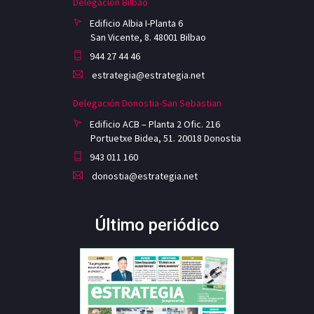
Delegación Bilbao
Edificio Albia I-Planta 6
San Vicente, 8. 48001 Bilbao
944 27 44 46
estrategia@estrategia.net
Delegación Donostia-San Sebastian
Edificio ACB – Planta 2 Ofic. 216
Portuetxe Bidea, 51. 20018 Donostia
943 011 160
donostia@estrategia.net
Último periódico