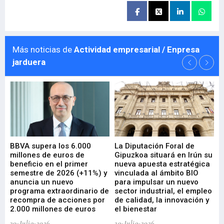
Más noticias de
Actividad empresarial / Enpresa
jarduera
e
BBVA supera los 6.000
La Diputación Foral de
En
millones de euros de
Gipuzkoa situará en Irún su
em
beneficio en el primer
nueva apuesta estratégica
de
ad
semestre de 2026 (+11%) y
vinculada al ámbito BIO
En
anuncia un nuevo
para impulsar un nuevo
En
programa extraordinario de
sector industrial, el empleo
29-
recompra de acciones por
de calidad, la innovación y
2.000 millones de euros
el bienestar
30-Julio-2026
29-Julio-2026