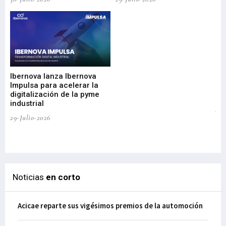
Mi
nu
di
Ibernova lanza Ibernova
ma
Impulsa para acelerar la
in
digitalización de la pyme
mi
industrial
de
te
29-Julio-2026
el
29-
Noticias
en corto
Acicae reparte sus vigésimos premios de la automoción