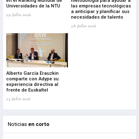
en el Ranking Mundial de
metodología para ayudar a
Fu
a
Universidades de la NTU
las empresas tecnológicas
nu
a anticipar y planificar sus
ac
29-Julio-2026
necesidades de talento
cr
de
28-Julio-2026
22-
Alberto García Erauzkin
comparte con Adype su
BI
experiencia directiva al
pr
frente de Euskaltel
en
23-Julio-2026
21-
Noticias
en corto