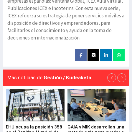
empresas españolas: Ventana Global, ICEX Aula Virtual,
Publicaciones ICEX e Incoterms. Con esta nueva serie,
ICEX refuerza su estrategia de poner servicios móviles a
disposición de directivos y emprendedores, para
facilitarles el conocimiento y ayuda en la toma de
decisiones en internacionalización.
Más noticias de
Gestión / Kudeaketa
EHU ocupa la posición 358
GAIA y MIK desarrollan una
De