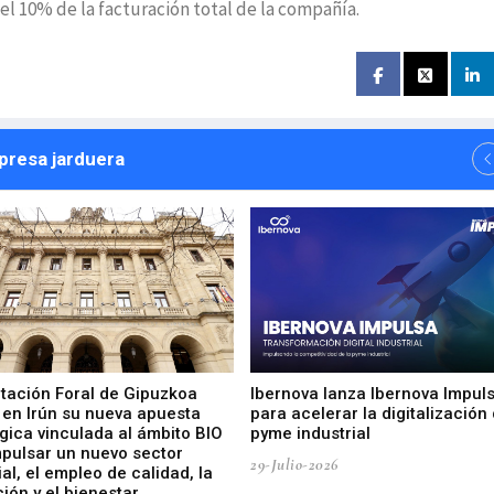
el 10% de la facturación total de la compañía.
npresa jarduera
utación Foral de Gipuzkoa
Ibernova lanza Ibernova Impul
 en Irún su nueva apuesta
para acelerar la digitalización 
gica vinculada al ámbito BIO
pyme industrial
mpulsar un nuevo sector
29-Julio-2026
ial, el empleo de calidad, la
ión y el bienestar