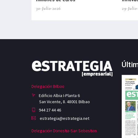
30-Julio-2026
29-Julio
Últi
Delegación Bilbao
Edificio Albia I-Planta 6
San Vicente, 8. 48001 Bilbao
944 27 44 46
estrategia@estrategia.net
Delegación Donostia-San Sebastian