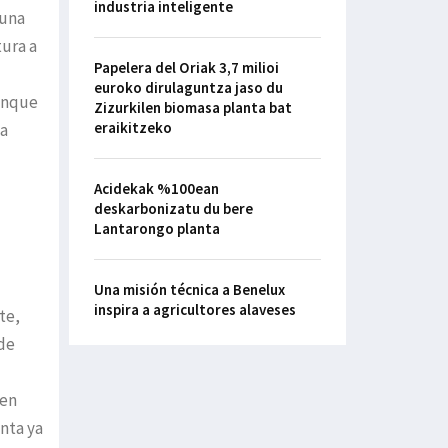
industria inteligente
 una
tura a
Papelera del Oriak 3,7 milioi
euroko dirulaguntza jaso du
aunque
Zizurkilen biomasa planta bat
eraikitzeko
da
Acidekak %100ean
deskarbonizatu du bere
Lantarongo planta
Una misión técnica a Benelux
inspira a agricultores alaveses
te,
 de
 en
nta ya