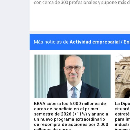
con cerca de 300 profesionales y supone más d
Más noticias de
Actividad empresarial / E
 los nuevos
BBVA supera los 6.000 millones de
La Dip
s de ZIV que, en
euros de beneficio en el primer
situará
de inversión
semestre de 2026 (+11%) y anuncia
estraté
, busca impulsar
un nuevo programa extraordinario
para i
 tecnología
de recompra de acciones por 2.000
industr
ricas del futuro
millones de euros
innovac