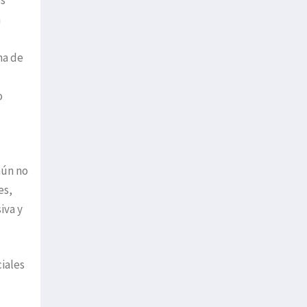
es
n
ma de
o
aún no
es,
iva y
ciales