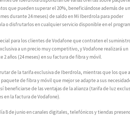
clientes de Iberdrola dispondrán de varias ofertas sobre paquet
entos que pueden superar el 20%, beneficiándose además de u
l mes durante 24 meses) de saldo en Mi Iberdrola para poder
ola o disfrutarlos en cualquier servicio disponible en el progra
ecial para los clientes de Vodafone que contraten el suministr
 exclusiva a un precio muy competitivo, y Vodafone realizará un
 2 años (24 meses) en su factura de fibra y móvil.
utar de la tarifa exclusiva de Iberdrola, mientras que los que 
 paquete de fibra y móvil que mejor se adapte a sus necesidad
í beneficiarse de las ventajas de la alianza (tarifa de luz exclus
s en la factura de Vodafone).
día 8 de junio en canales digitales, telefónicos y tiendas presen