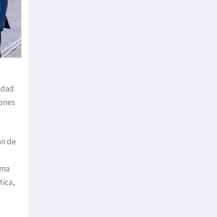
idad
lones
án de
sma
tica,