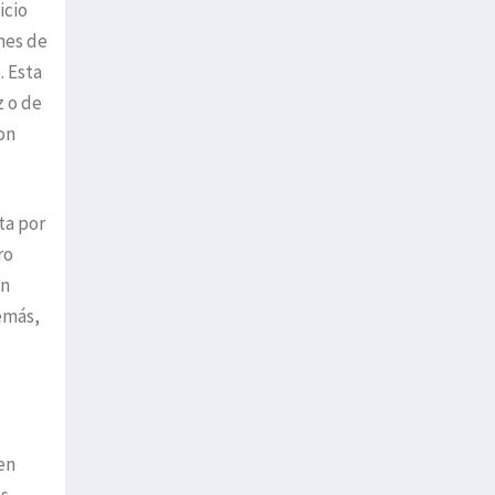
icio
ones de
. Esta
z o de
on
ta por
ro
an
emás,
en