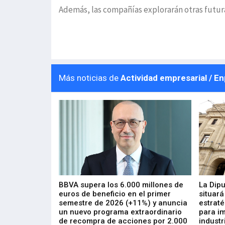
Además, las compañías explorarán otras futura
Más noticias de
Actividad empresarial / E
 los nuevos
BBVA supera los 6.000 millones de
La Dip
s de ZIV que, en
euros de beneficio en el primer
situará
de inversión
semestre de 2026 (+11%) y anuncia
estraté
, busca impulsar
un nuevo programa extraordinario
para i
 tecnología
de recompra de acciones por 2.000
industr