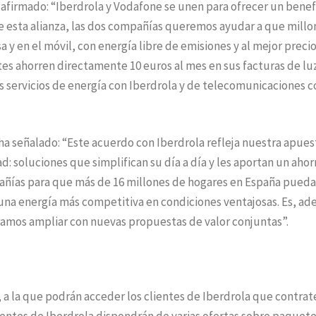
 afirmado: “Iberdrola y Vodafone se unen para ofrecer un benef
s de esta alianza, las dos compañías queremos ayudar a que mill
 y en el móvil, con energía libre de emisiones y al mejor precio
tes ahorren directamente 10 euros al mes en sus facturas de lu
es servicios de energía con Iberdrola y de telecomunicaciones c
a señalado: “Este acuerdo con Iberdrola refleja nuestra apues
d: soluciones que simplifican su día a día y les aportan un ahor
pañías para que más de 16 millones de hogares en España pued
una energía más competitiva en condiciones ventajosas. Es, ad
amos ampliar con nuevas propuestas de valor conjuntas”.
, a la que podrán acceder los clientes de Iberdrola que contrat