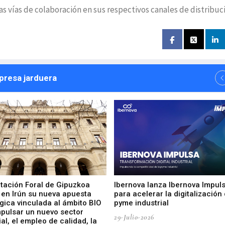
s vías de colaboración en sus respectivos canales de distribuc
npresa jarduera
utación Foral de Gipuzkoa
Ibernova lanza Ibernova Impul
 en Irún su nueva apuesta
para acelerar la digitalización 
gica vinculada al ámbito BIO
pyme industrial
mpulsar un nuevo sector
29-Julio-2026
ial, el empleo de calidad, la