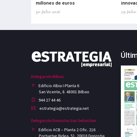
ricas del futuro
millones de euros
innovac
30-Julio-2026
29-Julio
Últi
Delegación Bilbao
Edificio Albia I-Planta 6
San Vicente, 8. 48001 Bilbao
944 27 44 46
estrategia@estrategia.net
Delegación Donostia-San Sebastian
Edificio ACB – Planta 2 Ofic. 216
Portuetxe Bidea, 51. 20018 Donostia