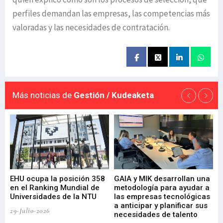
perfiles demandan las empresas, las competencias más
valoradas y las necesidades de contratación.
Más noticias de
Gestión / Kudeaketa
EHU ocupa la posición 358
GAIA y MIK desarrollan una
De
en el Ranking Mundial de
metodología para ayudar a
Fu
a
Universidades de la NTU
las empresas tecnológicas
nu
a anticipar y planificar sus
ac
29-Julio-2026
necesidades de talento
cr