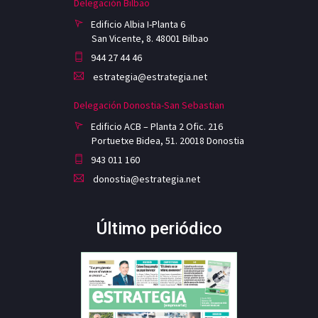
Delegación Bilbao
Edificio Albia I-Planta 6
San Vicente, 8. 48001 Bilbao
944 27 44 46
estrategia@estrategia.net
Delegación Donostia-San Sebastian
Edificio ACB – Planta 2 Ofic. 216
Portuetxe Bidea, 51. 20018 Donostia
943 011 160
donostia@estrategia.net
Último periódico