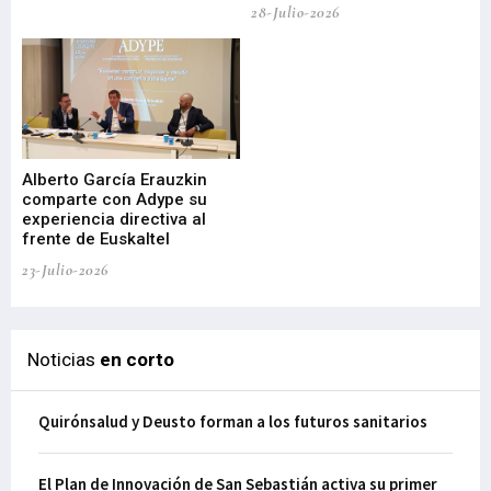
de
28-Julio-2026
22-
Alberto García Erauzkin
comparte con Adype su
BI
experiencia directiva al
pr
frente de Euskaltel
en
23-Julio-2026
21-
Noticias
en corto
Quirónsalud y Deusto forman a los futuros sanitarios
El Plan de Innovación de San Sebastián activa su primer