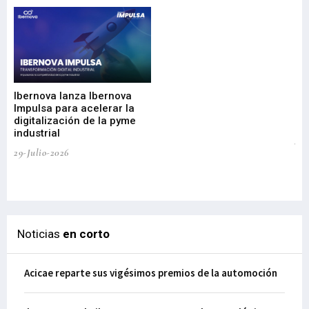
Mi
nu
di
Ibernova lanza Ibernova
ma
Impulsa para acelerar la
in
digitalización de la pyme
mi
industrial
de
te
29-Julio-2026
el
29-
Noticias
en corto
Acicae reparte sus vigésimos premios de la automoción