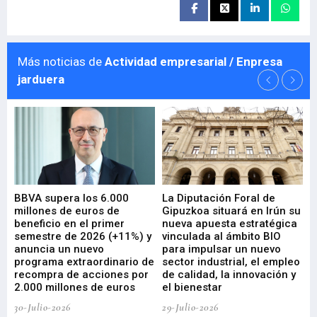
Más noticias de
Actividad empresarial / Enpresa
jarduera
e
BBVA supera los 6.000
La Diputación Foral de
En
millones de euros de
Gipuzkoa situará en Irún su
em
beneficio en el primer
nueva apuesta estratégica
de
ad
semestre de 2026 (+11%) y
vinculada al ámbito BIO
En
anuncia un nuevo
para impulsar un nuevo
En
programa extraordinario de
sector industrial, el empleo
29-
recompra de acciones por
de calidad, la innovación y
2.000 millones de euros
el bienestar
30-Julio-2026
29-Julio-2026