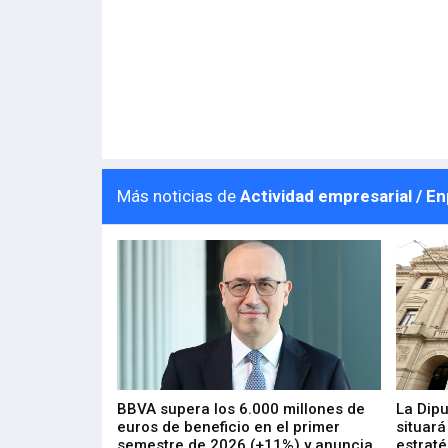
Más noticias de
Actividad empresarial / E
 los nuevos
BBVA supera los 6.000 millones de
La Dip
s de ZIV que, en
euros de beneficio en el primer
situará
de inversión
semestre de 2026 (+11%) y anuncia
estraté