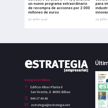
, busca impulsar
un nuevo programa extraordinario
para i
 tecnología
de recompra de acciones por 2.000
industr
ricas del futuro
millones de euros
innovac
30-Julio-2026
29-Julio
Últi
Delegación Bilbao
Edificio Albia I-Planta 6
San Vicente, 8. 48001 Bilbao
944 27 44 46
estrategia@estrategia.net