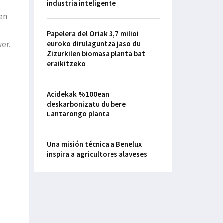
industria inteligente
en
Papelera del Oriak 3,7 milioi
er.
euroko dirulaguntza jaso du
Zizurkilen biomasa planta bat
eraikitzeko
Acidekak %100ean
deskarbonizatu du bere
Lantarongo planta
Una misión técnica a Benelux
inspira a agricultores alaveses