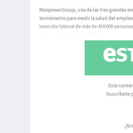
ManpowerGroup, una de las tres grandes e
termómetro para medir la salud del empleo d
inserción laboral de más de 410.000 persona
Con una oficina ‘hub’ en Bilbao y
Este conten
Suscríbete p
¿Ya 