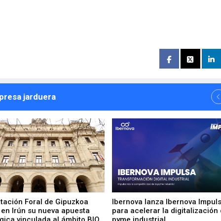
npresa jarduera
utación Foral de Gipuzkoa
Ibernova lanza Ibernova Impul
 en Irún su nueva apuesta
para acelerar la digitalización 
gica vinculada al ámbito BIO
pyme industrial