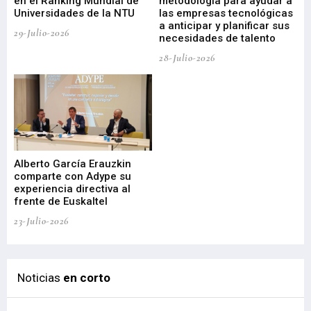
en el Ranking Mundial de
metodología para ayudar a
Fu
a
Universidades de la NTU
las empresas tecnológicas
nu
a anticipar y planificar sus
ac
29-Julio-2026
necesidades de talento
cr
de
28-Julio-2026
22-
Alberto García Erauzkin
comparte con Adype su
BI
experiencia directiva al
pr
frente de Euskaltel
en
23-Julio-2026
21-
Noticias
en corto