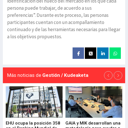
identificación del hueco del mercado en los que cada
persona puede trabajar, de acuerdo a sus
preferencias”. Durante este proceso, las personas
participantes cuentan con un acompañamiento
continuado y de las herramientas necesarias para llegar
a los objetivos propuestos.
Más noticias de
Gestión / Kudeaketa
EHU ocupa la posición 358
GAIA y MIK desarrollan una
De