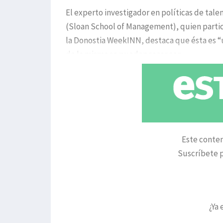
El experto investigador en políticas de tale
(Sloan School of Management), quien parti
la Donostia WeekINN, destaca que ésta es “
de la misma se pueden sacar con
Este conten
Suscríbete p
¿Ya 