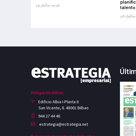
planifi
29-Julio-2026
talento
28-Julio
Últi
Delegación Bilbao
Edificio Albia I-Planta 6
San Vicente, 8. 48001 Bilbao
944 27 44 46
estrategia@estrategia.net