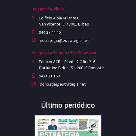
Delegación Bilbao
Edificio Albia I-Planta 6
San Vicente, 8. 48001 Bilbao
944 27 44 46
estrategia@estrategia.net
Delegación Donostia-San Sebastian
Edificio ACB – Planta 2 Ofic. 216
Portuetxe Bidea, 51. 20018 Donostia
943 011 160
donostia@estrategia.net
Último periódico