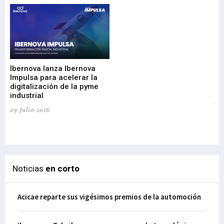
Mi
nu
di
Ibernova lanza Ibernova
ma
Impulsa para acelerar la
in
digitalización de la pyme
mi
industrial
de
te
29-Julio-2026
el
29-
Noticias
en corto
Acicae reparte sus vigésimos premios de la automoción