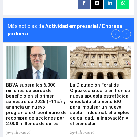
Más noticias de
Actividad empresarial / Enpresa
jarduera
e
BBVA supera los 6.000
La Diputación Foral de
En
millones de euros de
Gipuzkoa situará en Irún su
em
beneficio en el primer
nueva apuesta estratégica
de
ad
semestre de 2026 (+11%) y
vinculada al ámbito BIO
En
anuncia un nuevo
para impulsar un nuevo
En
programa extraordinario de
sector industrial, el empleo
29-
recompra de acciones por
de calidad, la innovación y
2.000 millones de euros
el bienestar
30-Julio-2026
29-Julio-2026