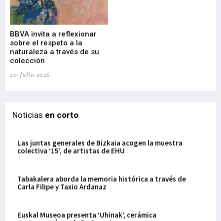
Gu
BBVA invita a reflexionar
mu
sobre el respeto a la
an
naturaleza a través de su
03-
colección
20-Julio-2026
Noticias
en corto
Las juntas generales de Bizkaia acogen la muestra
colectiva ‘15’, de artistas de EHU
Tabakalera aborda la memoria histórica a través de
Carla Filipe y Taxio Ardanaz
Euskal Museoa presenta ‘Uhinak’, cerámica