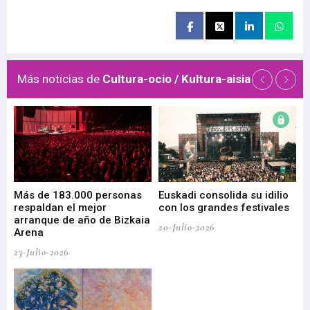
Más noticias de
Cultura-ocio / Kultura-aisia
 de
Más de 183.000 personas
Euskadi consolida su idilio
Te
respaldan el mejor
con los grandes festivales
co
arranque de año de Bizkaia
de
20-Julio-2026
Arena
20-
23-Julio-2026