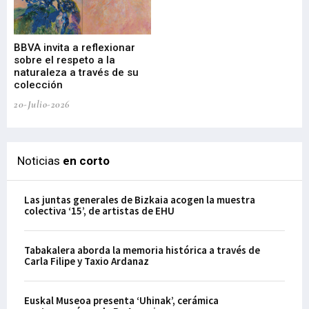
Gu
BBVA invita a reflexionar
mu
sobre el respeto a la
an
naturaleza a través de su
03-
colección
20-Julio-2026
Noticias
en corto
Las juntas generales de Bizkaia acogen la muestra
colectiva ‘15’, de artistas de EHU
Tabakalera aborda la memoria histórica a través de
Carla Filipe y Taxio Ardanaz
Euskal Museoa presenta ‘Uhinak’, cerámica