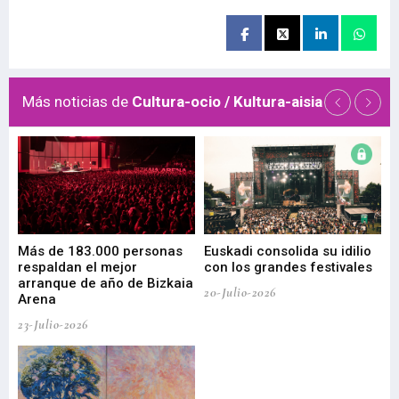
Más noticias de
Cultura-ocio / Kultura-aisia
 de
Más de 183.000 personas
Euskadi consolida su idilio
Te
respaldan el mejor
con los grandes festivales
co
arranque de año de Bizkaia
de
20-Julio-2026
Arena
20-
23-Julio-2026