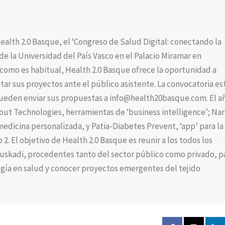
alth 2.0 Basque, el ‘Congreso de Salud Digital: conectando la
de la Universidad del País Vasco en el Palacio Miramar en
como es habitual, Health 2.0 Basque ofrece la oportunidad a
ar sus proyectos ante el público asistente. La convocatoria es
s’ pueden enviar sus propuestas a info@health20basque.com. El a
ut Technologies, herramientas de ‘business intelligence’; Na
medicina personalizada, y Patia-Diabetes Prevent, ‘app’ para la
 2. El objetivo de Health 2.0 Basque es reunir a los todos los
 Euskadi, procedentes tanto del sector público como privado, p
ogía en salud y conocer proyectos emergentes del tejido