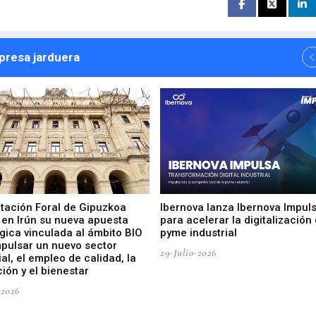
npresa jarduera
utación Foral de Gipuzkoa
Ibernova lanza Ibernova Impul
 en Irún su nueva apuesta
para acelerar la digitalización 
gica vinculada al ámbito BIO
pyme industrial
mpulsar un nuevo sector
29-Julio-2026
ial, el empleo de calidad, la
ión y el bienestar
-2026