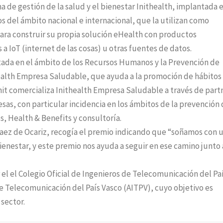
a de gestión de la salud y el bienestar Inithealth, implantada 
 del ámbito nacional e internacional, que la utilizan como
ara construir su propia solución eHealth con productos
 a IoT (internet de las cosas) u otras fuentes de datos.
tada en el ámbito de los Recursos Humanos y la Prevención de
health Empresa Saludable, que ayuda a la promoción de hábitos
nit comercializa Inithealth Empresa Saludable a través de part
esas, con particular incidencia en los ámbitos de la prevención
, Health & Benefits y consultoría.
Saez de Ocariz, recogía el premio indicando que “soñamos con 
nestar, y este premio nos ayuda a seguir en ese camino junto 
el el Colegio Oficial de Ingenieros de Telecomunicación del Pa
de Telecomunicación del País Vasco (AITPV), cuyo objetivo es
 sector.