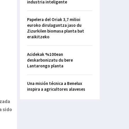
industria inteligente
Papelera del Oriak 3,7 milioi
euroko dirulaguntza jaso du
Zizurkilen biomasa planta bat
eraikitzeko
Acidekak %100ean
deskarbonizatu du bere
Lantarongo planta
Una misión técnica a Benelux
inspira a agricultores alaveses
izada
a sido