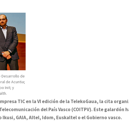
e Desarrollo de
ral de Acuntia;
 Init; y
alth.
 empresa TIC en la VI edición de la TelekoGaua, la cita organ
e Telecomunicación del País Vasco (COITPV). Este galardón h
kusi, GAIA, Altel, Idom, Euskaltel o el Gobierno vasco.