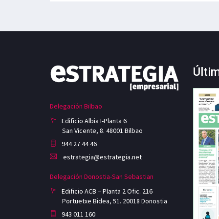
Últi
Delegación Bilbao
Edificio Albia I-Planta 6
San Vicente, 8. 48001 Bilbao
944 27 44 46
estrategia@estrategia.net
Delegación Donostia-San Sebastian
Edificio ACB – Planta 2 Ofic. 216
Portuetxe Bidea, 51. 20018 Donostia
943 011 160