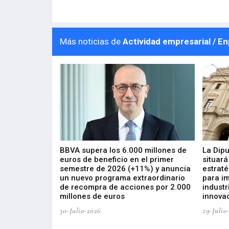
Más noticias de
Actividad empresarial / E
 los nuevos
BBVA supera los 6.000 millones de
La Dip
s de ZIV que, en
euros de beneficio en el primer
situará
de inversión
semestre de 2026 (+11%) y anuncia
estraté
, busca impulsar
un nuevo programa extraordinario
para i
 tecnología
de recompra de acciones por 2.000
industr
ricas del futuro
millones de euros
innovac
30-Julio-2026
29-Julio