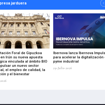
npresa jarduera
utación Foral de Gipuzkoa
Ibernova lanza Ibernova Impul
 en Irún su nueva apuesta
para acelerar la digitalización 
gica vinculada al ámbito BIO
pyme industrial
mpulsar un nuevo sector
29-Julio-2026
ial, el empleo de calidad, la
ión y el bienestar
-2026