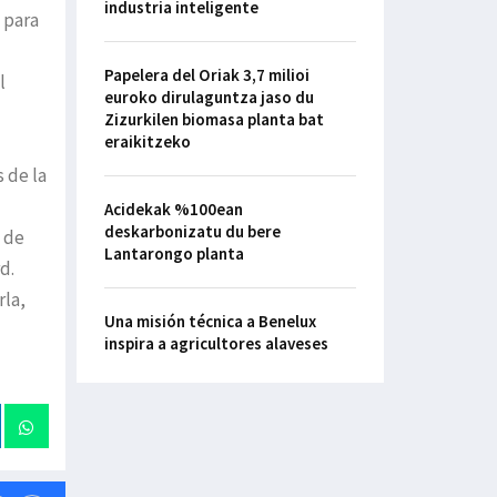
industria inteligente
 para
Papelera del Oriak 3,7 milioi
l
euroko dirulaguntza jaso du
Zizurkilen biomasa planta bat
eraikitzeko
 de la
Acidekak %100ean
deskarbonizatu du bere
s de
Lantarongo planta
d.
rla,
Una misión técnica a Benelux
inspira a agricultores alaveses