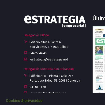
Últi
Delegación Bilbao
Edificio Albia I-Planta 6
San Vicente, 8. 48001 Bilbao
944 27 44 46
estrategia@estrategia.net
Delegación Donostia-San Sebastian
Edificio ACB – Planta 2 Ofic. 216
Portuetxe Bidea, 51. 20018 Donostia
943 011 160
donostia@estrategia.net
Cookies & privacidad