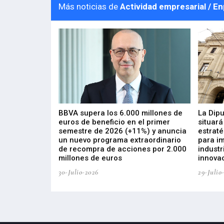
Más noticias de
Actividad empresarial / E
 los nuevos
BBVA supera los 6.000 millones de
La Dip
s de ZIV que, en
euros de beneficio en el primer
situará
de inversión
semestre de 2026 (+11%) y anuncia
estraté
, busca impulsar
un nuevo programa extraordinario
para i
 tecnología
de recompra de acciones por 2.000
industr
ricas del futuro
millones de euros
innovac
30-Julio-2026
29-Julio