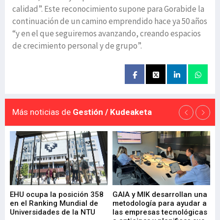
calidad”. Este reconocimiento supone para Gorabide la
continuación de un camino emprendido hace ya 50 años
“y en el que seguiremos avanzando, creando espacios
de crecimiento personal y de grupo”.
Más noticias de
Gestión / Kudeaketa
EHU ocupa la posición 358
GAIA y MIK desarrollan una
De
en el Ranking Mundial de
metodología para ayudar a
Fu
a
Universidades de la NTU
las empresas tecnológicas
nu