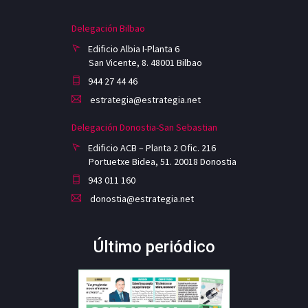
Delegación Bilbao
Edificio Albia I-Planta 6
San Vicente, 8. 48001 Bilbao
944 27 44 46
estrategia@estrategia.net
Delegación Donostia-San Sebastian
Edificio ACB – Planta 2 Ofic. 216
Portuetxe Bidea, 51. 20018 Donostia
943 011 160
donostia@estrategia.net
Último periódico