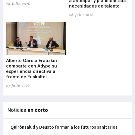
a anticipar y planificar sus
ac
29-Julio-2026
necesidades de talento
cr
de
28-Julio-2026
22-
Alberto García Erauzkin
comparte con Adype su
BI
experiencia directiva al
pr
frente de Euskaltel
en
23-Julio-2026
21-
Noticias
en corto
Quirónsalud y Deusto forman a los futuros sanitarios