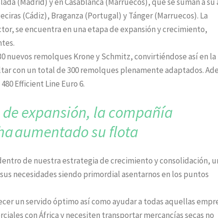
oslada (Madrid) y en Casablanca (Marruecos), que se suman a su 
ciras (Cádiz), Braganza (Portugal) y Tánger (Marruecos). La
ctor, se encuentra en una etapa de expansión y crecimiento,
ntes.
 30 nuevos remolques Krone y Schmitz, convirtiéndose así en la
altar con un total de 300 remolques plenamente adaptados. Ad
80 Efficient Line Euro 6.
 de expansión,
la compañía
ha
aumentado su flota
dentro de nuestra estrategia de crecimiento y consolidación, 
s sus necesidades siendo primordial asentarnos en los puntos
recer un servido óptimo así como ayudar a todas aquellas empr
iales con África y necesiten transportar mercancías secas no