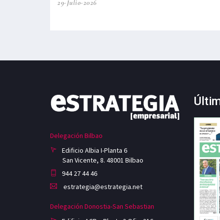
29-Julio-2026
Últi
Delegación Bilbao
Edificio Albia I-Planta 6
San Vicente, 8. 48001 Bilbao
944 27 44 46
estrategia@estrategia.net
Delegación Donostia-San Sebastian