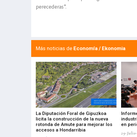
perecederas”.
Más noticias de
Economía / Ekonomia
del Barómetro
La Diputación Foral de Gipuzkoa
Inform
a del tejido
licita la construcción de la nueva
industr
aia
rotonda de Amute para mejorar los
en peri
accesos a Hondarribia
29-Julio