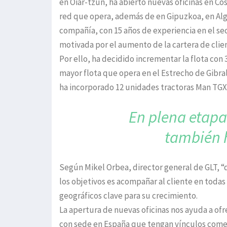
en Oiar-tzun, ha abierto nuevas oficinas en C
red que opera, además de en Gipuzkoa, en Alge
compañía, con 15 años de experiencia en el se
motivada por el aumento de la cartera de clie
Por ello, ha decidido incrementar la flota con
mayor flota que opera en el Estrecho de Gibr
ha incorporado 12 unidades tractoras Man TGX 4
En plena etapa
también 
Según Mikel Orbea, director general de GLT, “
los objetivos es acompañar al cliente en toda
geográficos clave para su crecimiento.
La apertura de nuevas oficinas nos ayuda a of
con sede en España que tengan vínculos comerc