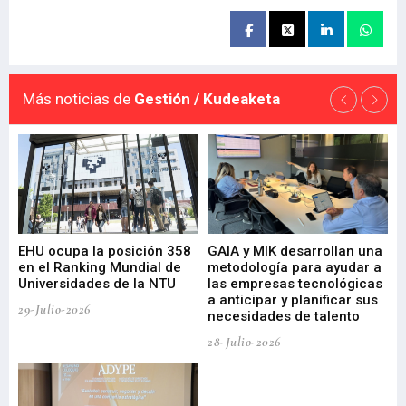
Más noticias de
Gestión / Kudeaketa
EHU ocupa la posición 358
GAIA y MIK desarrollan una
De
en el Ranking Mundial de
metodología para ayudar a
Fu
a
Universidades de la NTU
las empresas tecnológicas
nu
a anticipar y planificar sus
ac
29-Julio-2026
necesidades de talento
cr
de
28-Julio-2026
22-