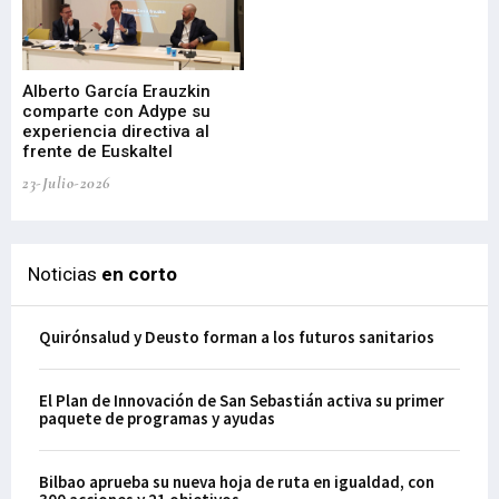
Alberto García Erauzkin
comparte con Adype su
BI
experiencia directiva al
pr
frente de Euskaltel
en
23-Julio-2026
21-
Noticias
en corto
Quirónsalud y Deusto forman a los futuros sanitarios
El Plan de Innovación de San Sebastián activa su primer
paquete de programas y ayudas
Bilbao aprueba su nueva hoja de ruta en igualdad, con