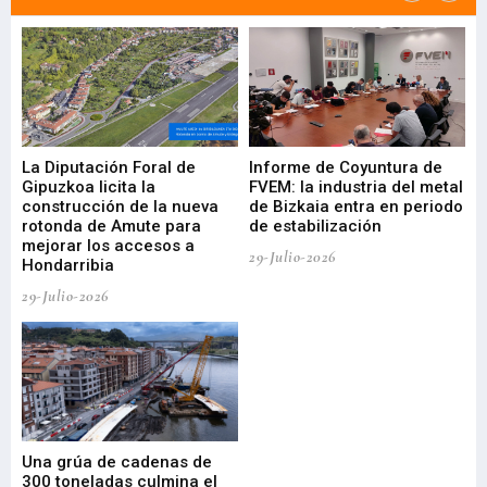
La Diputación Foral de
Informe de Coyuntura de
Ar
ral
Gipuzkoa licita la
FVEM: la industria del metal
ur
construcción de la nueva
de Bizkaia entra en periodo
co
rotonda de Amute para
de estabilización
edi
mejorar los accesos a
pa
29-Julio-2026
Hondarribia
Cy
29-Julio-2026
23-
Una grúa de cadenas de
La
300 toneladas culmina el
Ba