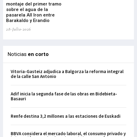
montaje del primer tramo
res
sobre el agua de la
em
pasarela All Iron entre
21-
Barakaldo y Erandio
28-Julio-2026
Noticias
en corto
Vitoria-Gasteiz adjudica a Balgorza la reforma integral
de la calle San Antonio
Adif inicia la segunda fase de las obras en Bidebieta-
Basauri
Renfe destina 3,2 millones a las estaciones de Euskadi
BBVA considera el mercado laboral, el consumo privado y