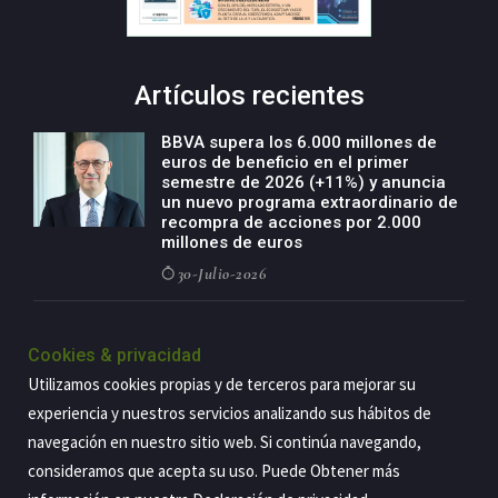
Artículos recientes
BBVA supera los 6.000 millones de
euros de beneficio en el primer
semestre de 2026 (+11%) y anuncia
un nuevo programa extraordinario de
recompra de acciones por 2.000
millones de euros
30-Julio-2026
BBVA acelera el crecimiento de su
negocio agro con un modelo global
Cookies & privacidad
de especialización presente en siete
Utilizamos cookies propias y de terceros para mejorar su
países
experiencia y nuestros servicios analizando sus hábitos de
29-Julio-2026
navegación en nuestro sitio web. Si continúa navegando,
consideramos que acepta su uso. Puede Obtener más