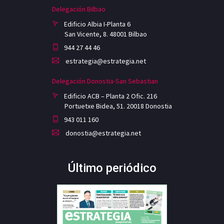
Delegación Bilbao
Edificio Albia I-Planta 6
San Vicente, 8. 48001 Bilbao
944 27 44 46
estrategia@estrategia.net
Delegación Donostia-San Sebastian
Edificio ACB – Planta 2 Ofic. 216
Portuetxe Bidea, 51. 20018 Donostia
943 011 160
donostia@estrategia.net
Último periódico