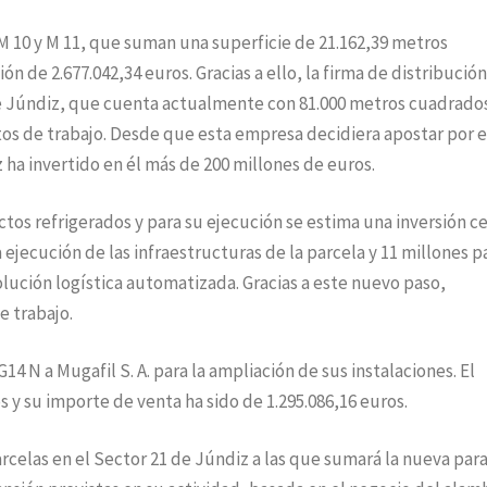
 M 10 y M 11, que suman una superficie de 21.162,39 metros
n de 2.677.042,34 euros. Gracias a ello, la firma de distribución
e Júndiz, que cuenta actualmente con 81.000 metros cuadrado
stos de trabajo. Desde que esta empresa decidiera apostar por 
ha invertido en él más de 200 millones de euros.
ctos refrigerados y para su ejecución se estima una inversión c
a ejecución de las infraestructuras de la parcela y 11 millones pa
solución logística automatizada. Gracias a este nuevo paso,
 trabajo.
G14 N a Mugafil S. A. para la ampliación de sus instalaciones. El
 y su importe de venta ha sido de 1.295.086,16 euros.
rcelas en el Sector 21 de Júndiz a las que sumará la nueva par