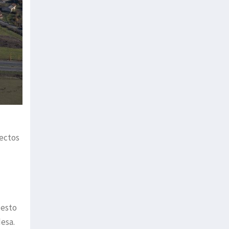
yectos
 esto
desa.