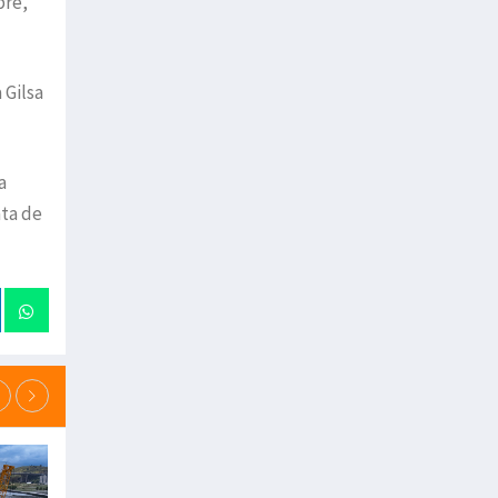
bre,
 Gilsa
a
ata de