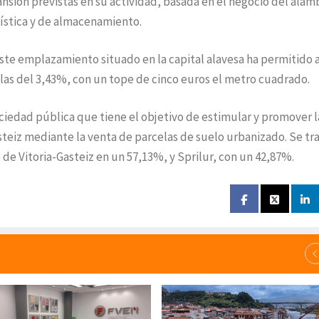
nsión previstas en su actividad, basada en el negocio del alam
gística y de almacenamiento.
ste emplazamiento situado en la capital alavesa ha permitido a
las del 3,43%, con un tope de cinco euros el metro cuadrado.
sociedad pública que tiene el objetivo de estimular y promover l
-Gasteiz mediante la venta de parcelas de suelo urbanizado. Se tr
de Vitoria-Gasteiz en un 57,13%, y Sprilur, con un 42,87%.