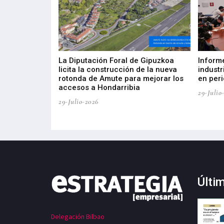
del Barómetro
La Diputación Foral de Gipuzkoa
Inform
a del tejido
licita la construcción de la nueva
industr
aia
rotonda de Amute para mejorar los
en peri
accesos a Hondarribia
29-Julio
29-Julio-2026
Últi
Delegación Bilbao