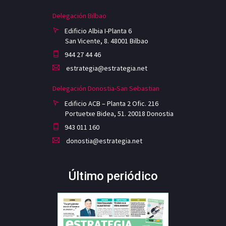
Delegación Bilbao
Edificio Albia I-Planta 6
San Vicente, 8. 48001 Bilbao
944 27 44 46
estrategia@estrategia.net
Delegación Donostia-San Sebastian
Edificio ACB – Planta 2 Ofic. 216
Portuetxe Bidea, 51. 20018 Donostia
943 011 160
donostia@estrategia.net
Último periódico