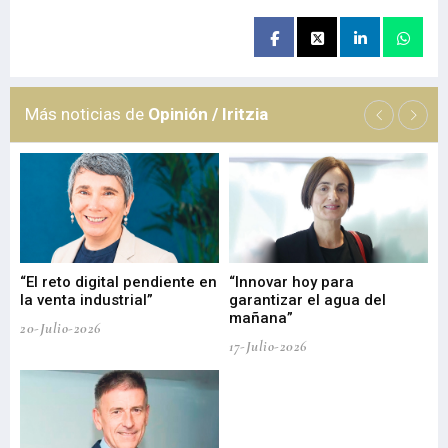
Más noticias de
Opinión / Iritzia
“El reto digital pendiente en
“Innovar hoy para
“L
o
la venta industrial”
garantizar el agua del
ob
mañana”
20-Julio-2026
17-
17-Julio-2026