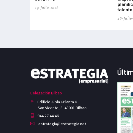
planifi
29-Julio-2026
talento
28-Julio
Últi
Delegación Bilbao
Edificio Albia I-Planta 6
San Vicente, 8. 48001 Bilbao
944 27 44 46
estrategia@estrategia.net