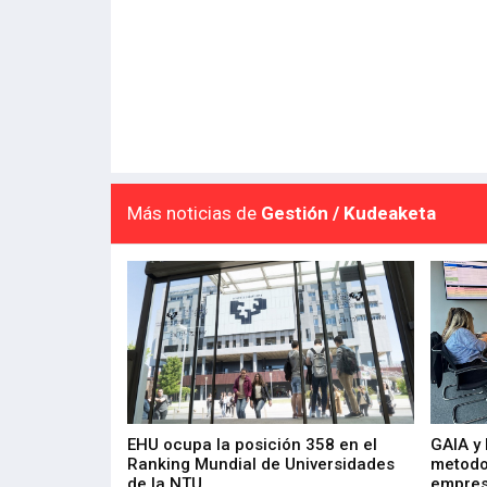
Más noticias de
Gestión / Kudeaketa
de 400 proyectos
EHU ocupa la posición 358 en el
GAIA y
sus diez años de
Ranking Mundial de Universidades
metodo
de la NTU
empres