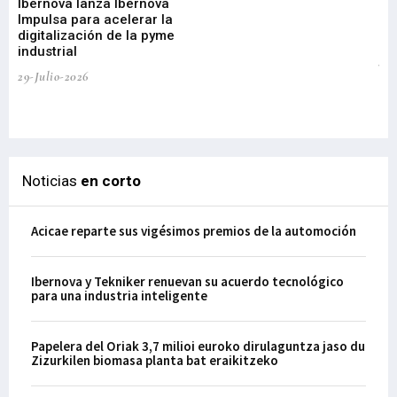
Ibernova lanza Ibernova
ma
Impulsa para acelerar la
in
digitalización de la pyme
mi
industrial
de
te
29-Julio-2026
el
29-
Noticias
en corto
Acicae reparte sus vigésimos premios de la automoción
Ibernova y Tekniker renuevan su acuerdo tecnológico
para una industria inteligente
Papelera del Oriak 3,7 milioi euroko dirulaguntza jaso du
Zizurkilen biomasa planta bat eraikitzeko