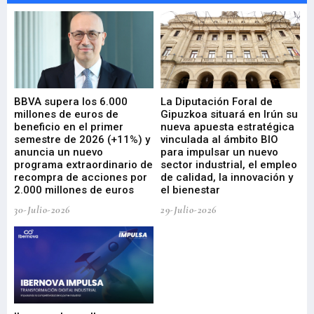
e
BBVA supera los 6.000
La Diputación Foral de
En
millones de euros de
Gipuzkoa situará en Irún su
em
beneficio en el primer
nueva apuesta estratégica
de
ad
semestre de 2026 (+11%) y
vinculada al ámbito BIO
En
anuncia un nuevo
para impulsar un nuevo
En
programa extraordinario de
sector industrial, el empleo
29-
recompra de acciones por
de calidad, la innovación y
2.000 millones de euros
el bienestar
30-Julio-2026
29-Julio-2026
Mi
nu
di