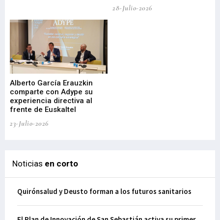
de
28-Julio-2026
22-
Alberto García Erauzkin
comparte con Adype su
BI
experiencia directiva al
pr
frente de Euskaltel
en
23-Julio-2026
21-
Noticias
en corto
Quirónsalud y Deusto forman a los futuros sanitarios
El Plan de Innovación de San Sebastián activa su primer