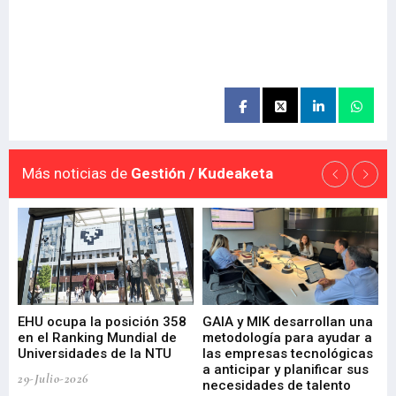
Más noticias de
Gestión / Kudeaketa
EHU ocupa la posición 358
GAIA y MIK desarrollan una
De
en el Ranking Mundial de
metodología para ayudar a
Fu
a
Universidades de la NTU
las empresas tecnológicas
nu
a anticipar y planificar sus
ac
29-Julio-2026
necesidades de talento
cr