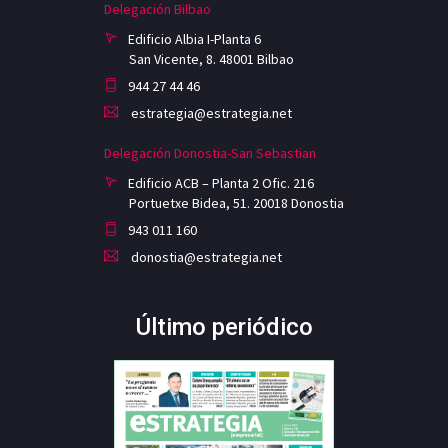
Delegación Bilbao
Edificio Albia I-Planta 6
San Vicente, 8. 48001 Bilbao
944 27 44 46
estrategia@estrategia.net
Delegación Donostia-San Sebastian
Edificio ACB – Planta 2 Ofic. 216
Portuetxe Bidea, 51. 20018 Donostia
943 011 160
donostia@estrategia.net
Último periódico