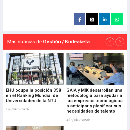
Más noticias de
Gestión / Kudeaketa
EHU ocupa la posición 358
GAIA y MIK desarrollan una
De
en el Ranking Mundial de
metodología para ayudar a
Fu
a
Universidades de la NTU
las empresas tecnológicas
nu
a anticipar y planificar sus
ac
29-Julio-2026
necesidades de talento
cr
de
28-Julio-2026
22-