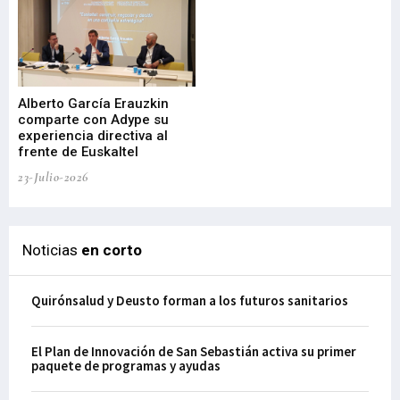
Alberto García Erauzkin
comparte con Adype su
BI
experiencia directiva al
pr
frente de Euskaltel
en
23-Julio-2026
21-
Noticias
en corto
Quirónsalud y Deusto forman a los futuros sanitarios
El Plan de Innovación de San Sebastián activa su primer
paquete de programas y ayudas