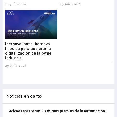
30-Julio-2026
29-Julio-2026
Mi
nu
di
Ibernova lanza Ibernova
ma
Impulsa para acelerar la
in
digitalización de la pyme
mi
industrial
de
te
29-Julio-2026
el
29-
Noticias
en corto
Acicae reparte sus vigésimos premios de la automoción