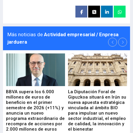
Más noticias de
Actividad empresarial / Enpresa
jarduera
e
BBVA supera los 6.000
La Diputación Foral de
En
millones de euros de
Gipuzkoa situará en Irún su
em
beneficio en el primer
nueva apuesta estratégica
de
ad
semestre de 2026 (+11%) y
vinculada al ámbito BIO
En
anuncia un nuevo
para impulsar un nuevo
En
programa extraordinario de
sector industrial, el empleo
29-
recompra de acciones por
de calidad, la innovación y
2.000 millones de euros
el bienestar