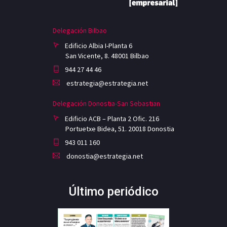
Delegación Bilbao
Edificio Albia I-Planta 6
San Vicente, 8. 48001 Bilbao
944 27 44 46
estrategia@estrategia.net
Delegación Donostia-San Sebastian
Edificio ACB – Planta 2 Ofic. 216
Portuetxe Bidea, 51. 20018 Donostia
943 011 160
donostia@estrategia.net
Último periódico